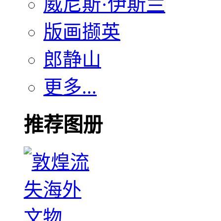
威尼斯·伊斯兰
版画撷英
郎静山
更多...
推荐图册