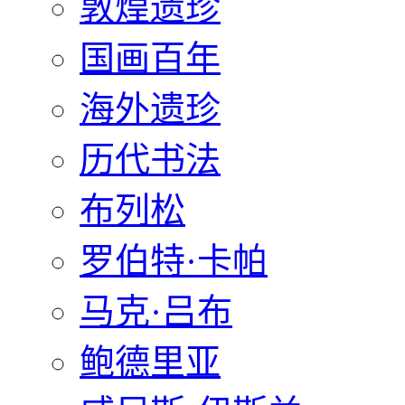
敦煌遗珍
国画百年
海外遗珍
历代书法
布列松
罗伯特·卡帕
马克·吕布
鲍德里亚