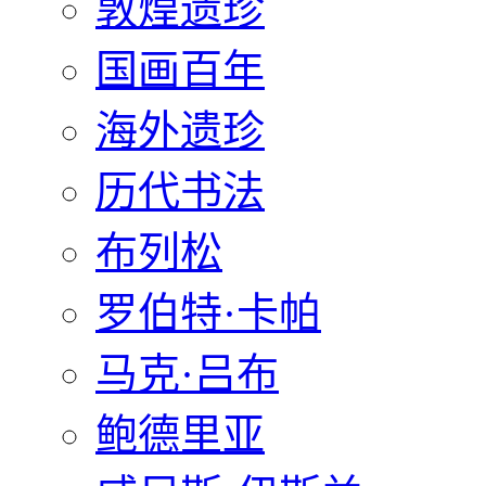
敦煌遗珍
国画百年
海外遗珍
历代书法
布列松
罗伯特·卡帕
马克·吕布
鲍德里亚