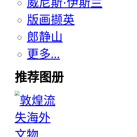
威尼斯·伊斯兰
版画撷英
郎静山
更多...
推荐图册