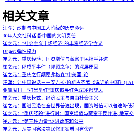
相关文章
汪晖：改制与中国工人阶级的历史命运
30年人文社科话语:中国的文明责任
崔之元：“社会主义市场经济”的丰富经济学含义
Unger: 弹性权力
崔之元：重庆经验：国资增值与藏富于民携手并进
崔之元：郎咸平事件（郎顾之争）的深层原因
崔之元：重庆之行颠覆弗格森“中美国”论
汪晖：让中国说话－－安吉拉·帕斯古齐著《说话的中国》(TALKIN
亚洲周刊：“打黑举红”重庆追寻红色GDP掀旋风
崔之元：重庆模式、经济民主与自由社会主义
崔之元：国进民退在全世界普遍出现，国资增值可以普遍降低税
崔之元：“重庆经验”进行时：国资增值与藏富于民并进, 地票
崔之元：“第三种力量”促进效率和公平
崔之元：从美国宪法第16修正案看国有资产