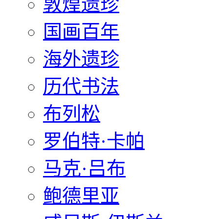
敦煌遗珍
国画百年
海外遗珍
历代书法
布列松
罗伯特·卡帕
马克·吕布
鲍德里亚