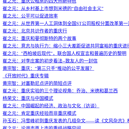
崔之元：重庆公租房的四大创新特色
崔之元：从乡村基上市想到米德的“自由社会主义”
崔之元：公平可以促进效率
崔之元：从世界第一人工洞体到全国ST公司股权分置改革第一
崔之元：北京共识作者的重庆行
崔之元：重庆和曼彻斯特的两个故事
崔之元：意志与执行力：缩小三大差距促进共同富裕的重庆进
崔之元："西柏坡后现代"，联合国人权宣言和普遍历史的黎明
崔之元：对李庄案的初步看法--致友人的一封信
黄宗智：重庆：“第三只手”推动的公平发展？
《开放时代》重庆专辑
黄宗智：对塞勒尼点评的简短点评
崔之元：重庆实验的三个理论视角：乔治、米德和葛兰西
杨荣文：重庆与中国模式
崔之元：中国崛起的经济、政治与文化（访谈）
崔之元：肯定重庆经验而非重庆模式
孙玉石：冯雪峰初到重庆发表的几组杂文——读《文风杂志》
崔之元：论退市再上市的重组战略空间