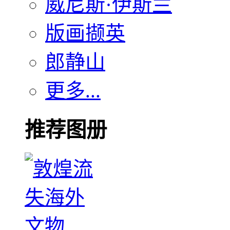
威尼斯·伊斯兰
版画撷英
郎静山
更多...
推荐图册