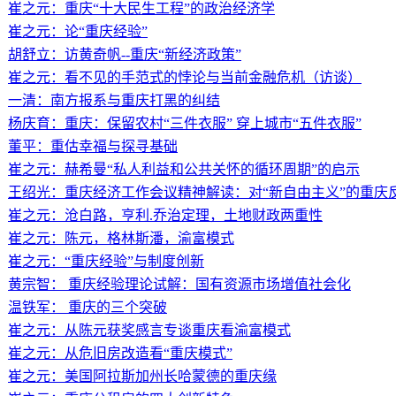
崔之元：重庆“十大民生工程”的政治经济学
崔之元：论“重庆经验”
胡舒立：访黄奇帆--重庆“新经济政策”
崔之元：看不见的手范式的悖论与当前金融危机（访谈）
一清：南方报系与重庆打黑的纠结
杨庆育：重庆：保留农村“三件衣服” 穿上城市“五件衣服”
董平：重估幸福与探寻基础
崔之元：赫希曼“私人利益和公共关怀的循环周期”的启示
王绍光：重庆经济工作会议精神解读：对“新自由主义”的重庆
崔之元：沧白路，亨利.乔治定理，土地财政两重性
崔之元：陈元，格林斯潘，渝富模式
崔之元：“重庆经验”与制度创新
黄宗智： 重庆经验理论试解：国有资源市场增值社会化
温铁军： 重庆的三个突破
崔之元：从陈元获奖感言专谈重庆看渝富模式
崔之元：从危旧房改造看“重庆模式”
崔之元：美国阿拉斯加州长哈蒙德的重庆缘