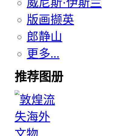
威尼斯·伊斯兰
版画撷英
郎静山
更多...
推荐图册