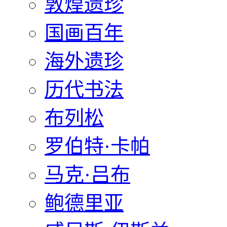
敦煌遗珍
国画百年
海外遗珍
历代书法
布列松
罗伯特·卡帕
马克·吕布
鲍德里亚