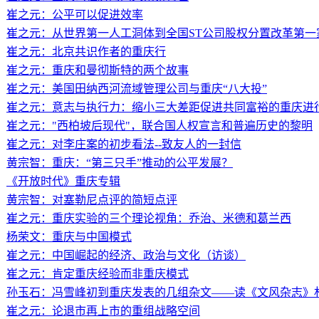
崔之元：公平可以促进效率
崔之元：从世界第一人工洞体到全国ST公司股权分置改革第一
崔之元：北京共识作者的重庆行
崔之元：重庆和曼彻斯特的两个故事
崔之元：美国田纳西河流域管理公司与重庆“八大投”
崔之元：意志与执行力：缩小三大差距促进共同富裕的重庆进
崔之元："西柏坡后现代"，联合国人权宣言和普遍历史的黎明
崔之元：对李庄案的初步看法--致友人的一封信
黄宗智：重庆：“第三只手”推动的公平发展？
《开放时代》重庆专辑
黄宗智：对塞勒尼点评的简短点评
崔之元：重庆实验的三个理论视角：乔治、米德和葛兰西
杨荣文：重庆与中国模式
崔之元：中国崛起的经济、政治与文化（访谈）
崔之元：肯定重庆经验而非重庆模式
孙玉石：冯雪峰初到重庆发表的几组杂文——读《文风杂志》
崔之元：论退市再上市的重组战略空间