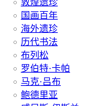
敦煌遗珍
国画百年
海外遗珍
历代书法
布列松
罗伯特·卡帕
马克·吕布
鲍德里亚