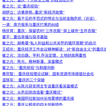
崔之元：重庆“十大民生工程”的政治经济学
崔之元：论“重庆经验”
胡舒立：访黄奇帆--重庆“新经济政策”
崔之元：看不见的手范式的悖论与当前金融危机（访谈）
一清：南方报系与重庆打黑的纠结
杨庆育：重庆：保留农村“三件衣服” 穿上城市“五件衣服”
董平：重估幸福与探寻基础
崔之元：赫希曼“私人利益和公共关怀的循环周期”的启示
王绍光：重庆经济工作会议精神解读：对“新自由主义”的重庆
崔之元：沧白路，亨利.乔治定理，土地财政两重性
崔之元：陈元，格林斯潘，渝富模式
崔之元：“重庆经验”与制度创新
黄宗智： 重庆经验理论试解：国有资源市场增值社会化
温铁军： 重庆的三个突破
崔之元：从陈元获奖感言专谈重庆看渝富模式
崔之元：从危旧房改造看“重庆模式”
崔之元：美国阿拉斯加州长哈蒙德的重庆缘
崔之元：重庆公租房的四大创新特色