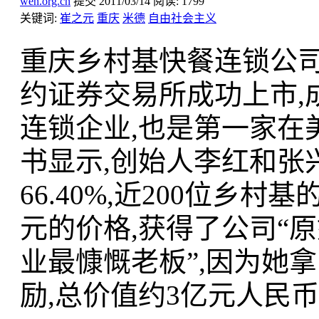
wen.org.cn
提交
2011/03/14
阅读:
1799
关键词:
崔之元
重庆
米德
自由社会主义
重庆乡村基快餐连锁公司于
约证券交易所成功上市,
连锁企业,也是第一家在
书显示,创始人李红和张兴
66.40%,近200位乡
元的价格,获得了公司“原
业最慷慨老板”,因为她
励,总价值约3亿元人民