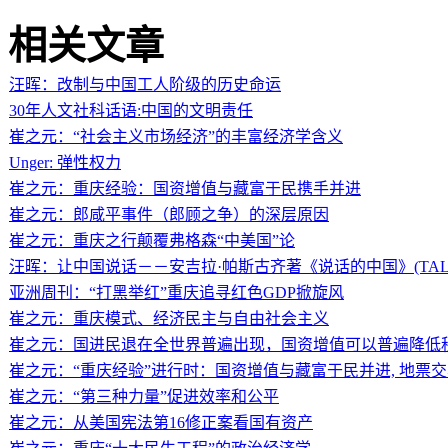
相关文章
汪晖：改制与中国工人阶级的历史命运
30年人文社科话语:中国的文明责任
崔之元：“社会主义市场经济”的丰富经济学含义
Unger: 弹性权力
崔之元：重庆经验：国资增值与藏富于民携手并进
崔之元：郎咸平事件（郎顾之争）的深层原因
崔之元：重庆之行颠覆弗格森“中美国”论
汪晖：让中国说话－－安吉拉·帕斯古齐著《说话的中国》(TALKIN
亚洲周刊：“打黑举红”重庆追寻红色GDP掀旋风
崔之元：重庆模式、经济民主与自由社会主义
崔之元：国进民退在全世界普遍出现，国资增值可以普遍降低税
崔之元：“重庆经验”进行时：国资增值与藏富于民并进, 地票
崔之元：“第三种力量”促进效率和公平
崔之元：从美国宪法第16修正案看国有资产