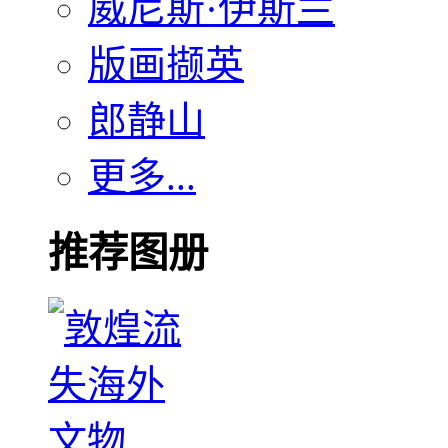
威尼斯·伊斯兰
版画撷英
郎静山
更多...
推荐图册