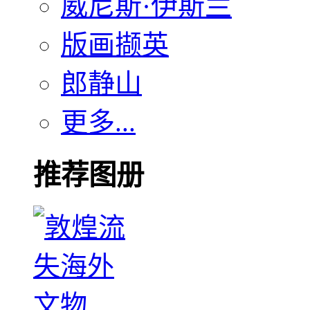
威尼斯·伊斯兰
版画撷英
郎静山
更多...
推荐图册