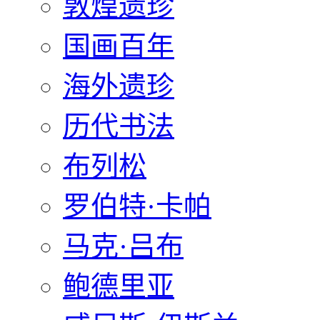
敦煌遗珍
国画百年
海外遗珍
历代书法
布列松
罗伯特·卡帕
马克·吕布
鲍德里亚