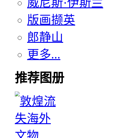
威尼斯·伊斯兰
版画撷英
郎静山
更多...
推荐图册