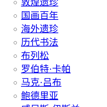
敦煌遗珍
国画百年
海外遗珍
历代书法
布列松
罗伯特·卡帕
马克·吕布
鲍德里亚