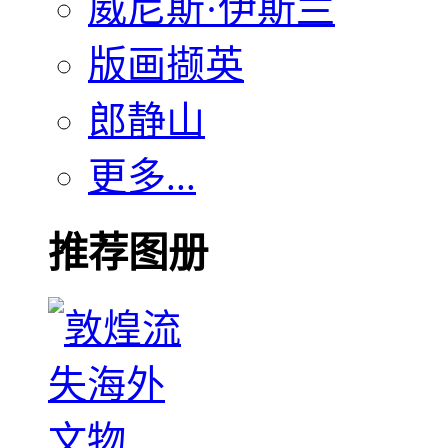
威尼斯·伊斯兰
版画撷英
郎静山
更多...
推荐图册