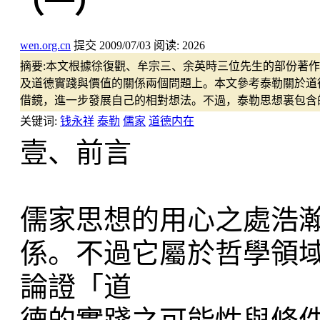
（一）
wen.org.cn
提交
2009/07/03
阅读:
2026
摘要:
本文根據徐復觀、牟宗三、余英時三位先生的部份著作
及道德實踐與價值的關係兩個問題上。本文參考泰勒關於道
借鏡，進一步發展自己的相對想法。不過，泰勒思想裏包含
关键词:
钱永祥
泰勒
儒家
道德内在
壹、前言
儒家思想的用心之處浩
係。不過它屬於哲學領
論證「道