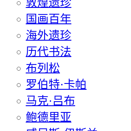
敦煌遗珍
国画百年
海外遗珍
历代书法
布列松
罗伯特·卡帕
马克·吕布
鲍德里亚