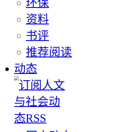
环保
资料
书评
推荐阅读
动态