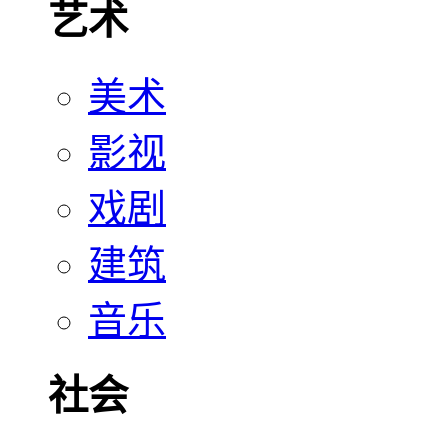
艺术
美术
影视
戏剧
建筑
音乐
社会