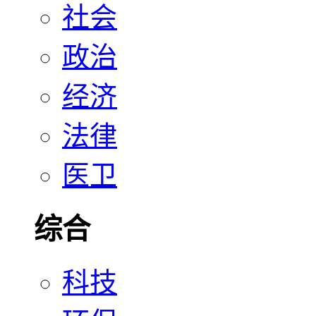
社会
政治
经济
法律
医卫
综合
科技