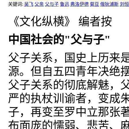
关键词:
吴飞
父亲
父与子
鲁迅
弗洛伊德
菊豆
俄狄浦斯
刘恒
《文化纵横》 编者按
中国社会的"父与子"
父子关系，国史上历来是
源。但自五四青年决绝
父子关系的彻底解魅，
严的执杖训谕者，变成
子，再变至罗中立那张著
布面庞的懦弱、悲苦、