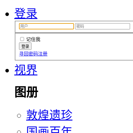
登录
记住我
寻回密码
注册
视界
图册
敦煌遗珍
国画百年