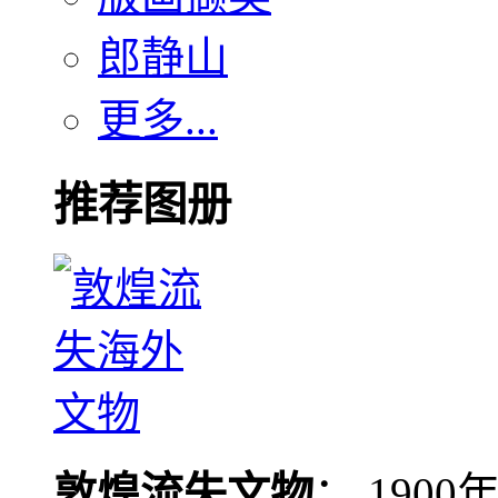
郎静山
更多...
推荐图册
敦煌流失文物
： 190