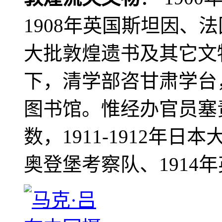
1908年英国斯坦因、
大批敦煌遗书及其它文物
下，清学部咨甘肃学台
图书馆。惟经办官员塞
数，1911-1912年日本
奥登堡考察队、1914