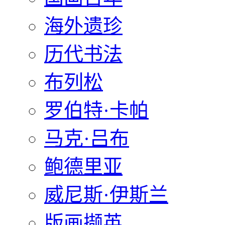
海外遗珍
历代书法
布列松
罗伯特·卡帕
马克·吕布
鲍德里亚
威尼斯·伊斯兰
版画撷英