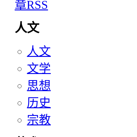
人文
人文
文学
思想
历史
宗教