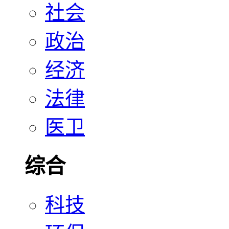
社会
政治
经济
法律
医卫
综合
科技