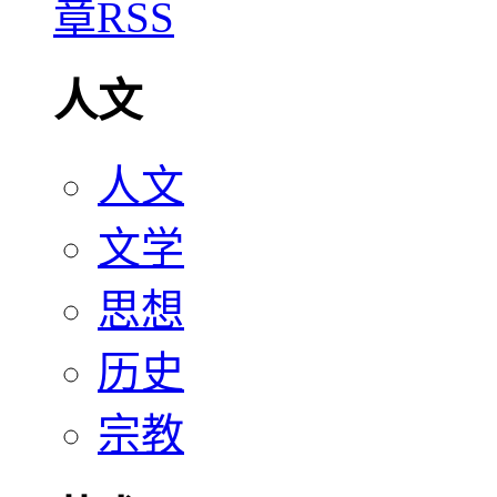
人文
人文
文学
思想
历史
宗教