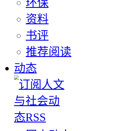
环保
资料
书评
推荐阅读
动态