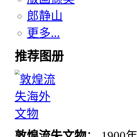
郎静山
更多...
推荐图册
敦煌流失文物
： 190