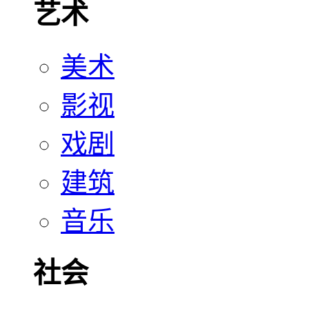
艺术
美术
影视
戏剧
建筑
音乐
社会