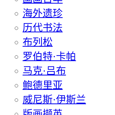
海外遗珍
历代书法
布列松
罗伯特·卡帕
马克·吕布
鲍德里亚
威尼斯·伊斯兰
版画撷英