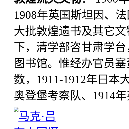
1908年英国斯坦因、
大批敦煌遗书及其它文物
下，清学部咨甘肃学台
图书馆。惟经办官员塞
数，1911-1912年日本
奥登堡考察队、1914