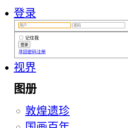
登录
记住我
寻回密码
注册
视界
图册
敦煌遗珍
国画百年