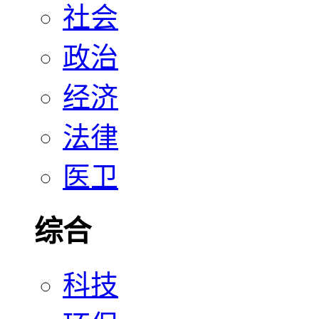
社会
政治
经济
法律
医卫
综合
科技