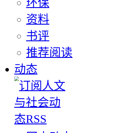
环保
资料
书评
推荐阅读
动态