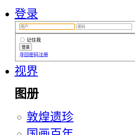
登录
记住我
寻回密码
注册
视界
图册
敦煌遗珍
国画百年