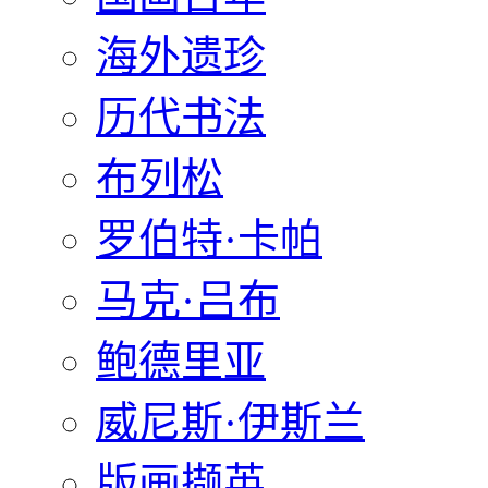
海外遗珍
历代书法
布列松
罗伯特·卡帕
马克·吕布
鲍德里亚
威尼斯·伊斯兰
版画撷英