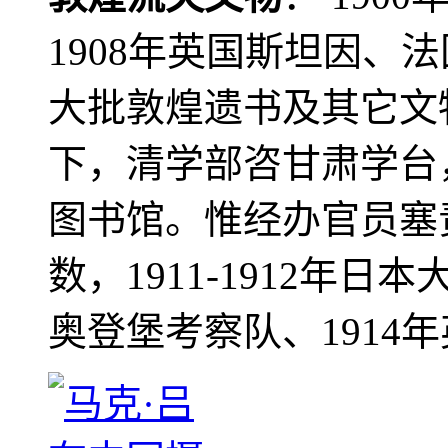
1908年英国斯坦因、
大批敦煌遗书及其它文物
下，清学部咨甘肃学台
图书馆。惟经办官员塞
数，1911-1912年日本
奥登堡考察队、1914