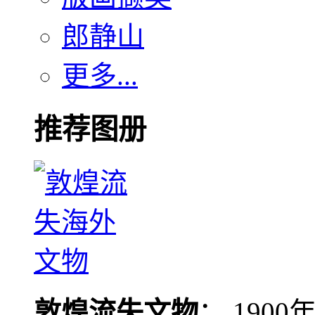
郎静山
更多...
推荐图册
敦煌流失文物
： 190