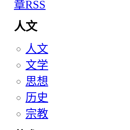
人文
人文
文学
思想
历史
宗教