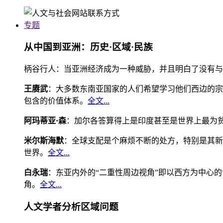
专题
从中国到亚洲：历史·区域·民族
柄谷行人：当亚洲经济成为一种威胁，并且明白了没有与
王赓武
：大多数东南亚国家的人们希望学习他们西边的宗
包含的价值体系。
全文...
阿玛蒂亚·森
：加尔各答算得上是印度甚至是世界上最为
米尔斯海默
：全球支配是个麻烦不断的处方，特别是其新
世界。
全文...
白永瑞
：东亚内外的“二重性周边视角”即以西方为中心
角。
全文...
人文学者分析区域问题