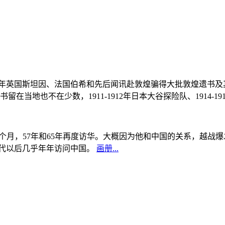
, 1908年英国斯坦因、法国伯希和先后闻讯赴敦煌骗得大批敦煌遗
当地也不在少数，1911-1912年日本大谷探险队、1914-1
中国5个月，57年和65年再度访华。大概因为他和中国的关系，越
0年代以后几乎年年访问中国。
画册...