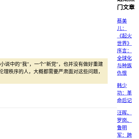
门文章
蔡美
儿：
《起火
世界》
序言：
全球化
说中的"我"，一个"新党"，也并没有做好重建
与种族
某种伦理秩序的人，大概都需要严肃面对这些问题，
仇恨
韩少
功：革
命后记
汪晖、
罗岗、
鲁明
军：跨