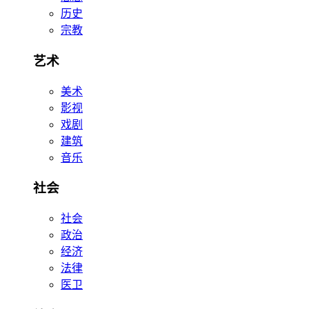
历史
宗教
艺术
美术
影视
戏剧
建筑
音乐
社会
社会
政治
经济
法律
医卫