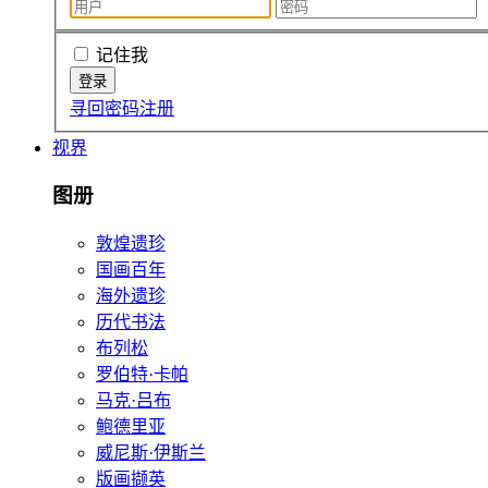
记住我
寻回密码
注册
视界
图册
敦煌遗珍
国画百年
海外遗珍
历代书法
布列松
罗伯特·卡帕
马克·吕布
鲍德里亚
威尼斯·伊斯兰
版画撷英