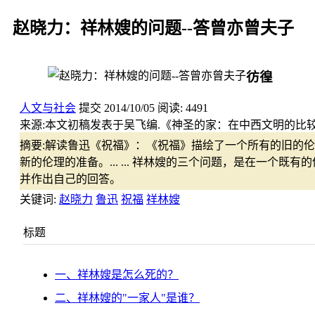
赵晓力：祥林嫂的问题--答曾亦曾夫子
彷徨
人文与社会
提交
2014/10/05
阅读:
4491
来源:
本文初稿发表于吴飞编.《神圣的家：在中西文明的比较视野
摘要:
解读鲁迅《祝福》：《祝福》描绘了一个所有的旧的伦
新的伦理的准备。... ... 祥林嫂的三个问题，是在一
并作出自己的回答。
关键词:
赵晓力
鲁迅
祝福
祥林嫂
标题
一、祥林嫂是怎么死的？
二、祥林嫂的"一家人"是谁？