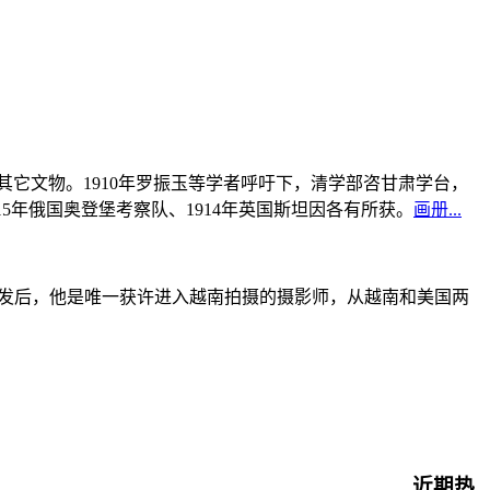
书及其它文物。1910年罗振玉等学者呼吁下，清学部咨甘肃学台，
915年俄国奥登堡考察队、1914年英国斯坦因各有所获。
画册...
战爆发后，他是唯一获许进入越南拍摄的摄影师，从越南和美国两
近期热