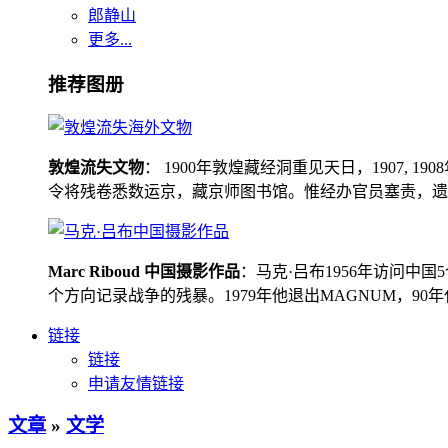
郎静山
更多...
推荐图册
敦煌流失文物
： 1900年敦煌藏经洞重见天日，1907
令将残卷悉数运京，藏京师图书馆。惟经办官员塞责，遗书留在
Marc Riboud 中国摄影作品
：马克·吕布1956年访问
个方向记录战争的残暴。1979年他退出MAGNUM，9
链接
链接
申请友情链接
文章
»
文学