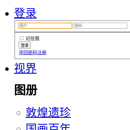
登录
记住我
寻回密码
注册
视界
图册
敦煌遗珍
国画百年