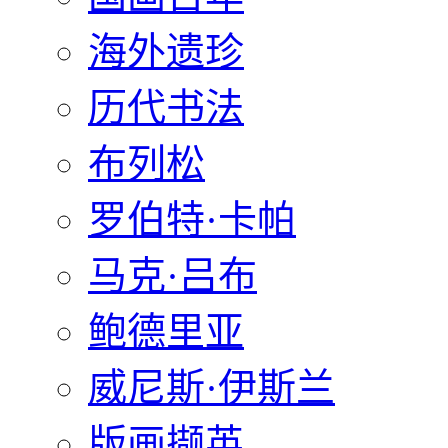
海外遗珍
历代书法
布列松
罗伯特·卡帕
马克·吕布
鲍德里亚
威尼斯·伊斯兰
版画撷英