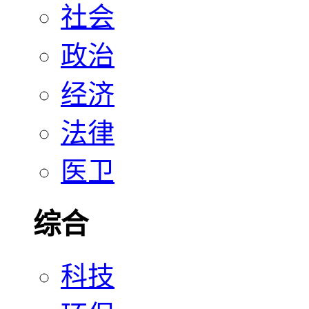
社会
政治
经济
法律
医卫
综合
科技