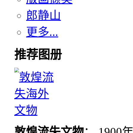
郎静山
更多...
推荐图册
敦煌流失文物
： 190