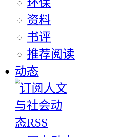
环保
资料
书评
推荐阅读
动态