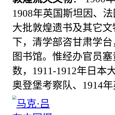
1908年英国斯坦因、
大批敦煌遗书及其它文物
下，清学部咨甘肃学台
图书馆。惟经办官员塞
数，1911-1912年日本
奥登堡考察队、1914