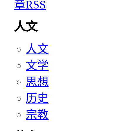
人文
人文
文学
思想
历史
宗教