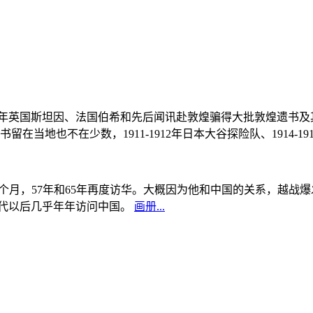
, 1908年英国斯坦因、法国伯希和先后闻讯赴敦煌骗得大批敦煌遗
当地也不在少数，1911-1912年日本大谷探险队、1914-1
中国5个月，57年和65年再度访华。大概因为他和中国的关系，越
0年代以后几乎年年访问中国。
画册...