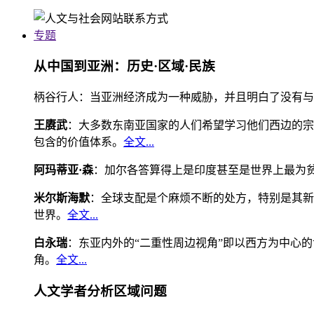
专题
从中国到亚洲：历史·区域·民族
柄谷行人：当亚洲经济成为一种威胁，并且明白了没有与
王赓武
：大多数东南亚国家的人们希望学习他们西边的宗
包含的价值体系。
全文...
阿玛蒂亚·森
：加尔各答算得上是印度甚至是世界上最为
米尔斯海默
：全球支配是个麻烦不断的处方，特别是其新
世界。
全文...
白永瑞
：东亚内外的“二重性周边视角”即以西方为中心
角。
全文...
人文学者分析区域问题