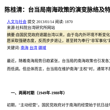
陈桂清：台当局南海政策的演变脉络及
人文与社会
提交
2013/01/14
阅读:
1870
来源:
社科院台湾研究所网站
摘要:
自国民党政府退踞台湾以来，由于岛内外环境不断变化
愿采取强硬态度，反而步步退让，甚至转为奉行"非军事化"
关键词:
南海
台湾
疆域
最近，随着南海局势日趋紧张，台当局的南海政策也引发各
而低调。但总体而言，台当局在维护南海"主权"时，通常不
一、两蒋时期（1949年-1988年）
初期，"主动经营"。国民党政府对于南海的经营始于抗日战争