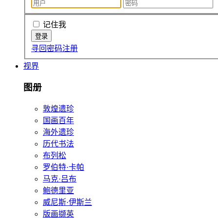
记住我
寻回密码
注册
视界
图册
敦煌遗珍
国画百年
海外遗珍
历代书法
布列松
罗伯特·卡帕
马克·吕布
鲍德里亚
威尼斯·伊斯兰
版画撷英