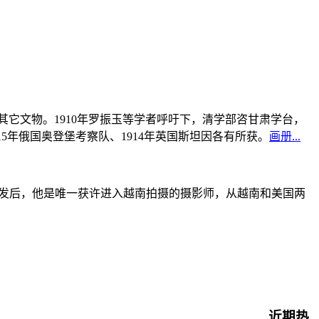
书及其它文物。1910年罗振玉等学者呼吁下，清学部咨甘肃学台，
915年俄国奥登堡考察队、1914年英国斯坦因各有所获。
画册...
战爆发后，他是唯一获许进入越南拍摄的摄影师，从越南和美国两
近期热