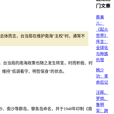
门文章
蔡美
儿：
《起火
世界》
总体而言，台当局在维护南海"主权"时，通常不
序言：
全球化
与种族
仇恨
，台当局的南海政策也随之发生转变，时而积极、时
韩少
，维持"低调看守、明哲保身"的状态。
功：革
命后记
汪晖、
罗岗、
鲁明
沙、南沙等群岛，替各岛命名，并于1948年印制《南
军：跨