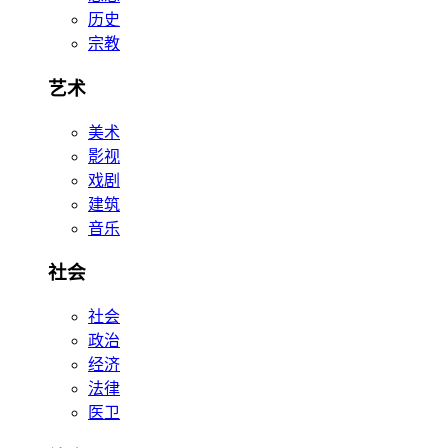
历史
宗教
艺术
美术
影视
戏剧
建筑
音乐
社会
社会
政治
经济
法律
医卫