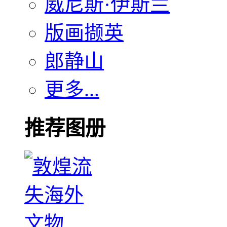
威尼斯·伊斯兰
版画撷英
郎静山
更多...
推荐图册