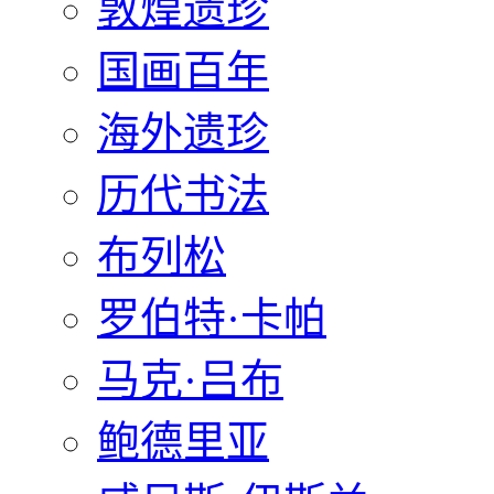
敦煌遗珍
国画百年
海外遗珍
历代书法
布列松
罗伯特·卡帕
马克·吕布
鲍德里亚