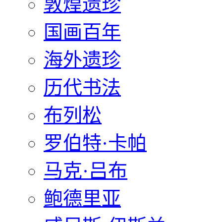
敦煌遗珍
国画百年
海外遗珍
历代书法
布列松
罗伯特·卡帕
马克·吕布
鲍德里亚