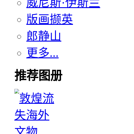
威尼斯·伊斯兰
版画撷英
郎静山
更多...
推荐图册