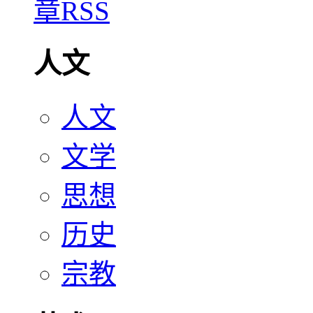
人文
人文
文学
思想
历史
宗教