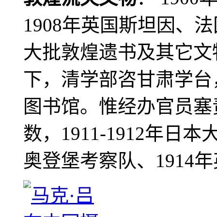
1908年英国斯坦因、
大批敦煌遗书及其它文物
下，清学部咨甘肃学台
图书馆。惟经办官员塞
数，1911-1912年日本
奥登堡考察队、1914