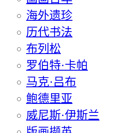
海外遗珍
历代书法
布列松
罗伯特·卡帕
马克·吕布
鲍德里亚
威尼斯·伊斯兰
版画撷英