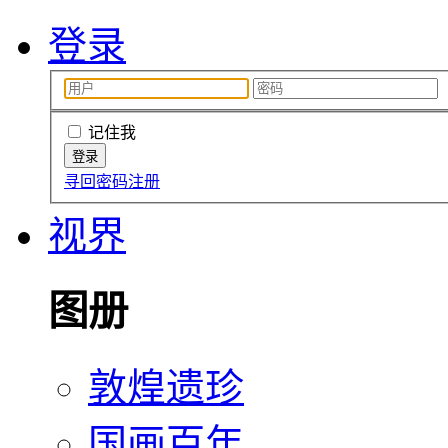
登录
记住我
寻回密码
注册
视界
图册
敦煌遗珍
国画百年