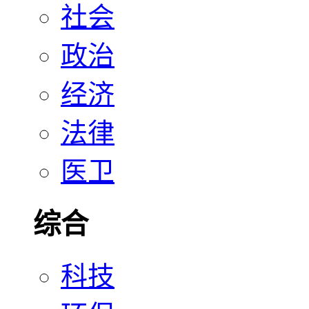
社会
政治
经济
法律
医卫
综合
科技