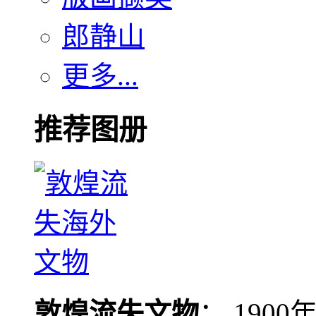
郎静山
更多...
推荐图册
敦煌流失文物
： 190