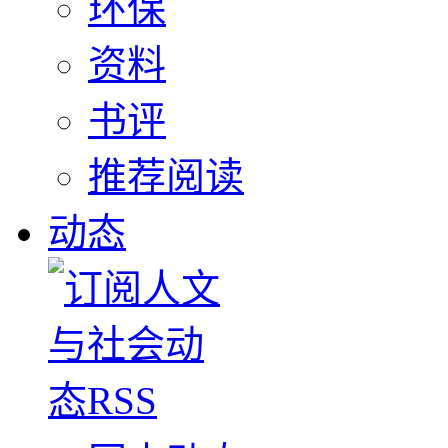
环保
资料
书评
推荐阅读
动态