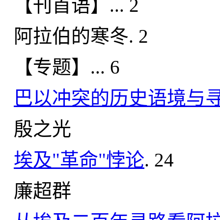
【刊首语】... 2
阿拉伯的寒冬. 2
【专题】... 6
巴以冲突的历史语境与
殷之光
埃及"革命"悖论
. 24
廉超群