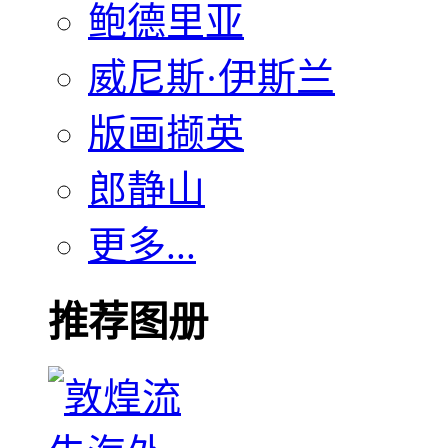
鲍德里亚
威尼斯·伊斯兰
版画撷英
郎静山
更多...
推荐图册