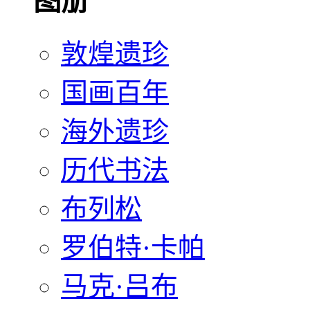
图册
敦煌遗珍
国画百年
海外遗珍
历代书法
布列松
罗伯特·卡帕
马克·吕布