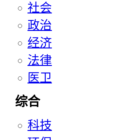
社会
政治
经济
法律
医卫
综合
科技