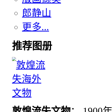
郎静山
更多...
推荐图册
敦煌流失文物
： 190