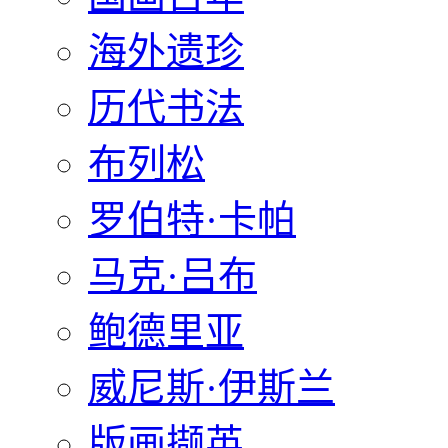
海外遗珍
历代书法
布列松
罗伯特·卡帕
马克·吕布
鲍德里亚
威尼斯·伊斯兰
版画撷英