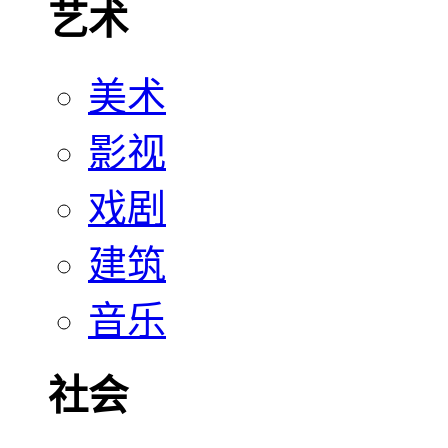
艺术
美术
影视
戏剧
建筑
音乐
社会