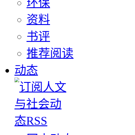
环保
资料
书评
推荐阅读
动态