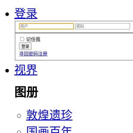
登录
记住我
寻回密码
注册
视界
图册
敦煌遗珍
国画百年