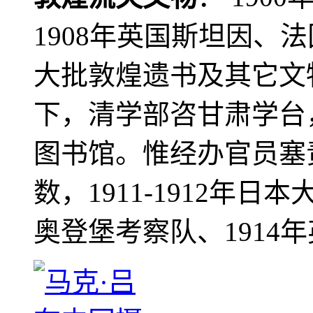
1908年英国斯坦因、
大批敦煌遗书及其它文物
下，清学部咨甘肃学台
图书馆。惟经办官员塞
数，1911-1912年日本
奥登堡考察队、1914