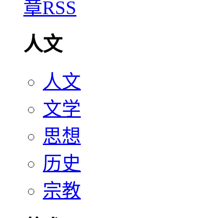
人文
人文
文学
思想
历史
宗教