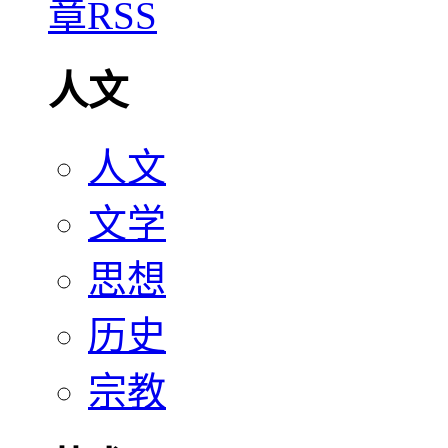
人文
人文
文学
思想
历史
宗教