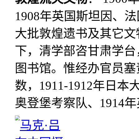
1908年英国斯坦因、
大批敦煌遗书及其它文物
下，清学部咨甘肃学台
图书馆。惟经办官员塞
数，1911-1912年日本
奥登堡考察队、1914