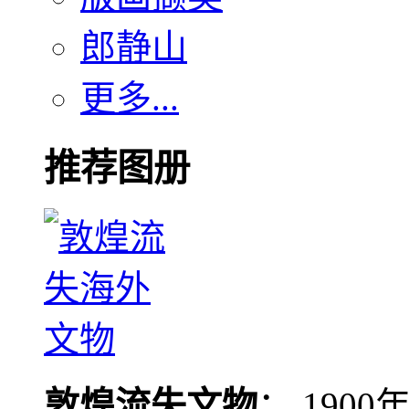
郎静山
更多...
推荐图册
敦煌流失文物
： 190