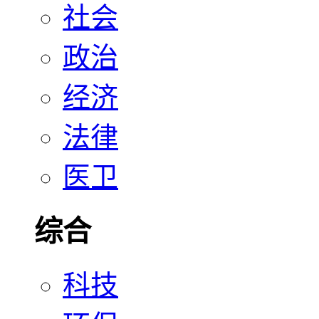
社会
政治
经济
法律
医卫
综合
科技