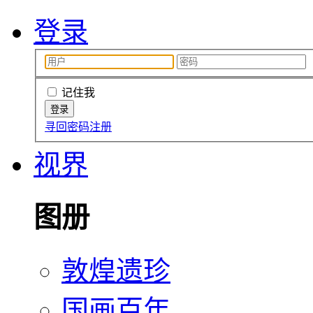
登录
记住我
寻回密码
注册
视界
图册
敦煌遗珍
国画百年