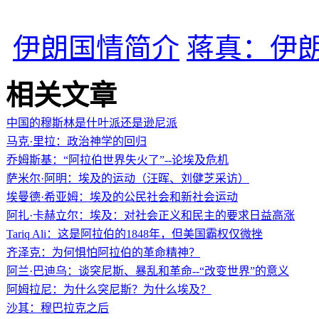
伊朗国情简介
蒋真：伊
相关文章
中国的穆斯林是什叶派还是逊尼派
马克·里拉：政治神学的回归
乔姆斯基：“阿拉伯世界失火了”--论埃及危机
萨米尔·阿明：埃及的运动（汪晖、刘健芝采访）
埃曼德·希亚姆：埃及的公民社会和新社会运动
阿扎·卡赫立尔：埃及：对社会正义和民主的要求日益高涨
Tariq Ali：这是阿拉伯的1848年，但美国霸权仅微挫
齐泽克：为何惧怕阿拉伯的革命精神？
阿兰·巴迪乌：谈突尼斯、暴乱和革命--“改变世界”的意义
阿姆拉尼：为什么突尼斯？为什么埃及？
沙其：穆巴拉克之后