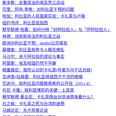
斯多勒：反鲁宾派的埃及劳工运动
巴里、阿布-李希：对利比亚干预的问题
哈加：利比亚的人民国家实验：卡扎菲与卢梭
纽约书评：利比亚班加西
默罕默德·哈桑：如何分辨「好阿拉伯人」与「坏阿拉伯人」
林德：违宪和非法的利比亚之战
欧洲对利比亚干预：stratfor公司报告
薛理泰：利比亚局势令人眼花缭乱
马沙尔：关于阿拉伯的谬论与事实
阿莫斯：埃及校园仍然不平静
穆塞维尼：我所认识的卡扎菲(作者为乌干达总统)
吉迪恩•拉赫曼：利比亚将成西方干涉的绝唱
巴迪乌：就利比亚问题致南希的公开信（2011.4）
托尼·卡隆：叙利亚博弈的关键：土耳其
穆罕默德·曼达尼：卡扎菲倒台对非洲意味着什么？
石之瑜：卡扎菲之死与台湾的迷惘
马姆达尼：东方早报访谈