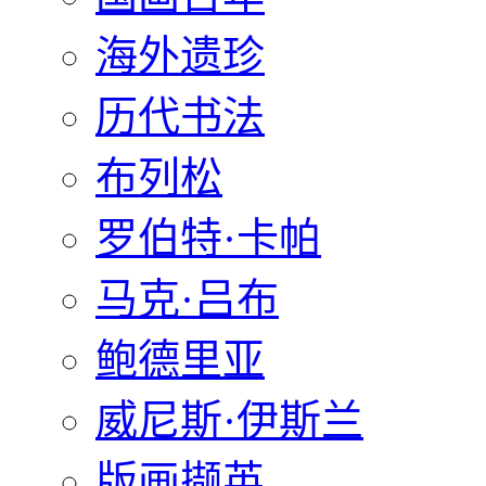
海外遗珍
历代书法
布列松
罗伯特·卡帕
马克·吕布
鲍德里亚
威尼斯·伊斯兰
版画撷英