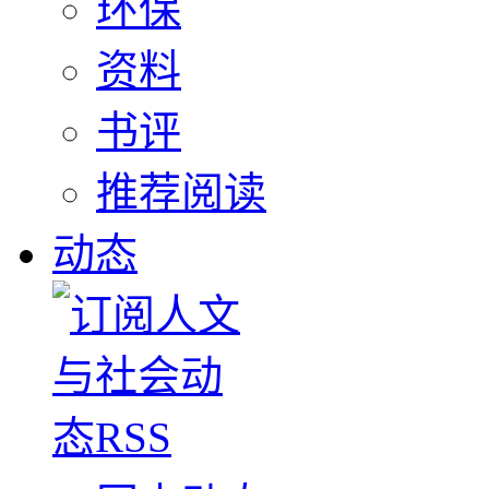
环保
资料
书评
推荐阅读
动态