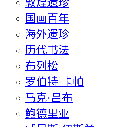
敦煌遗珍
国画百年
海外遗珍
历代书法
布列松
罗伯特·卡帕
马克·吕布
鲍德里亚