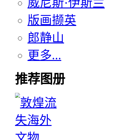
威尼斯·伊斯兰
版画撷英
郎静山
更多...
推荐图册