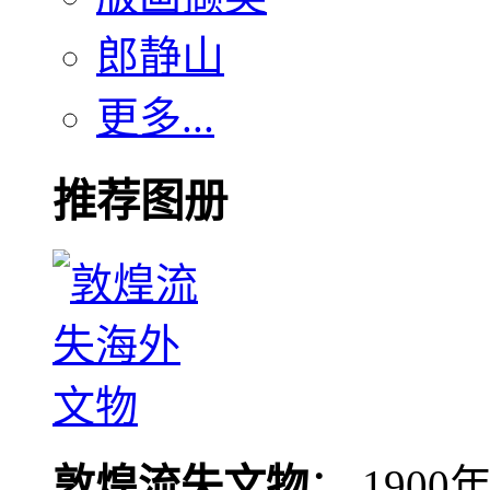
郎静山
更多...
推荐图册
敦煌流失文物
： 190