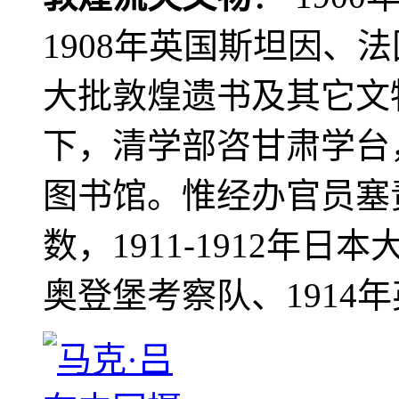
1908年英国斯坦因、
大批敦煌遗书及其它文物
下，清学部咨甘肃学台
图书馆。惟经办官员塞
数，1911-1912年日本
奥登堡考察队、1914