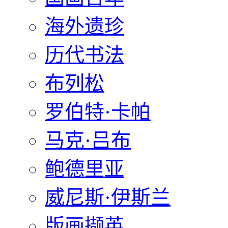
海外遗珍
历代书法
布列松
罗伯特·卡帕
马克·吕布
鲍德里亚
威尼斯·伊斯兰
版画撷英