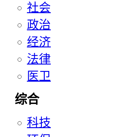
社会
政治
经济
法律
医卫
综合
科技