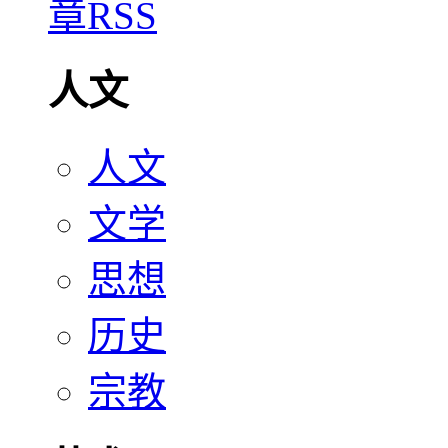
人文
人文
文学
思想
历史
宗教