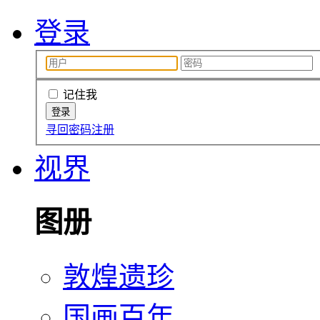
登录
记住我
寻回密码
注册
视界
图册
敦煌遗珍
国画百年