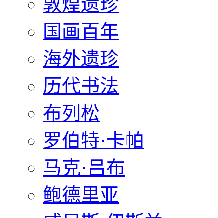
敦煌遗珍
国画百年
海外遗珍
历代书法
布列松
罗伯特·卡帕
马克·吕布
鲍德里亚