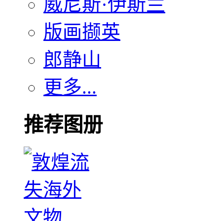
威尼斯·伊斯兰
版画撷英
郎静山
更多...
推荐图册