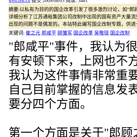
wen.org.cn
提交
2009/08/03
阅读:
3481
摘要:
以私有为目的的国企改革引发了很多激烈讨论，如“郎顾
详细分析了江苏通裕集团公司改制中出现的国有资产大量流失
出现的问题不是偶发的。本站特此编写国企改制专题，供进
关键词:
崔之元
郎咸平
顾雏军
国企改革
吴敬琏
国企改制
"郎咸平"事件，我认为
有安顿下来，上网也不
我认为这件事情非常重
自己目前掌握的信息发
要分四个方面。
第一个方面是关于"郎顾