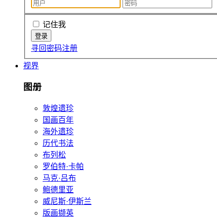
记住我
寻回密码
注册
视界
图册
敦煌遗珍
国画百年
海外遗珍
历代书法
布列松
罗伯特·卡帕
马克·吕布
鲍德里亚
威尼斯·伊斯兰
版画撷英