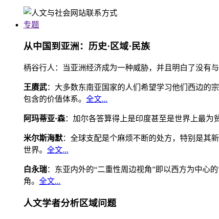
专题
从中国到亚洲：历史·区域·民族
柄谷行人：当亚洲经济成为一种威胁，并且明白了没有与
王赓武
：大多数东南亚国家的人们希望学习他们西边的宗
包含的价值体系。
全文...
阿玛蒂亚·森
：加尔各答算得上是印度甚至是世界上最为
米尔斯海默
：全球支配是个麻烦不断的处方，特别是其新
世界。
全文...
白永瑞
：东亚内外的“二重性周边视角”即以西方为中心
角。
全文...
人文学者分析区域问题