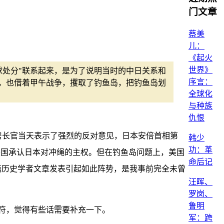
门文章
蔡美
儿：
《起火
世界》
球处分"联系起来，是为了说明当时的中日关系和
序言：
，也借着甲午战争，攫取了钓鱼岛，把钓鱼岛划
全球化
与种族
仇恨
房长官当天表示了强烈的反对意见，日本安倍首相第
韩少
功：革
美国承认日本对冲绳的主权。但在钓鱼岛问题上，美国
命后记
篇历史学者文章发表引起如此阵势，是我事前完全未曾
汪晖、
罗岗、
鲁明
符，觉得有些话需要补充一下。
军：跨