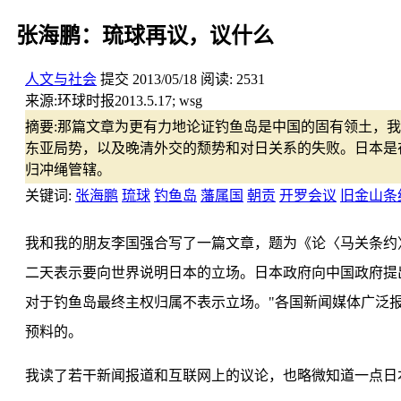
张海鹏：琉球再议，议什么
人文与社会
提交
2013/05/18
阅读:
2531
来源:
环球时报2013.5.17; wsg
摘要:
那篇文章为更有力地论证钓鱼岛是中国的固有领土，我
东亚局势，以及晚清外交的颓势和对日关系的失败。日本是
归冲绳管辖。
关键词:
张海鹏
琉球
钓鱼岛
藩属国
朝贡
开罗会议
旧金山条
我和我的朋友李国强合写了一篇文章，题为《论〈马关条约
二天表示要向世界说明日本的立场。日本政府向中国政府提
对于钓鱼岛最终主权归属不表示立场。"各国新闻媒体广泛
预料的。
我读了若干新闻报道和互联网上的议论，也略微知道一点日