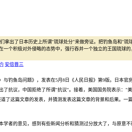
们拿出了日本历史上所谓"琉球处分"来做旁证。把钓鱼岛和"琉
在一个积极对外侵略的态势中，强行吞并一个独立的王国琉球的
约
安倍晋三
〉与钓鱼岛问题》，发表在5月8日《人民日报》第9版。日本官
出了抗议，中国拒绝了所谓"抗议"。接着，美国国务院表示："
报道了这篇文章的发表，并猜测发表这篇文章的背景和后果。一
本学者的意见，感到有些新闻分析和猜测过分放大了，与原意不