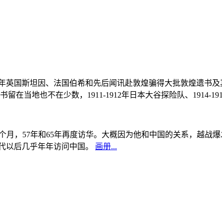
, 1908年英国斯坦因、法国伯希和先后闻讯赴敦煌骗得大批敦煌遗
当地也不在少数，1911-1912年日本大谷探险队、1914-1
中国5个月，57年和65年再度访华。大概因为他和中国的关系，越
0年代以后几乎年年访问中国。
画册...