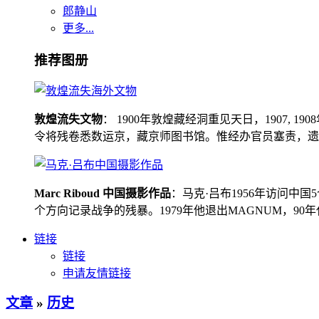
郎静山
更多...
推荐图册
敦煌流失文物
： 1900年敦煌藏经洞重见天日，1907
令将残卷悉数运京，藏京师图书馆。惟经办官员塞责，遗书留在
Marc Riboud 中国摄影作品
：马克·吕布1956年访问
个方向记录战争的残暴。1979年他退出MAGNUM，9
链接
链接
申请友情链接
文章
»
历史