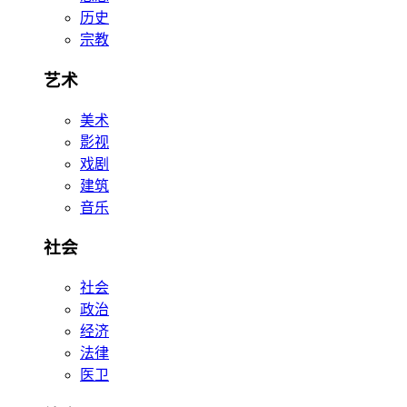
历史
宗教
艺术
美术
影视
戏剧
建筑
音乐
社会
社会
政治
经济
法律
医卫