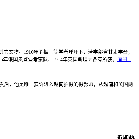
书及其它文物。1910年罗振玉等学者呼吁下，清学部咨甘肃学台，
915年俄国奥登堡考察队、1914年英国斯坦因各有所获。
画册...
战爆发后，他是唯一获许进入越南拍摄的摄影师，从越南和美国两
近期热