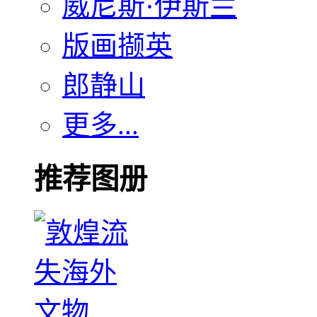
威尼斯·伊斯兰
版画撷英
郎静山
更多...
推荐图册