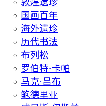
敦煌遗珍
国画百年
海外遗珍
历代书法
布列松
罗伯特·卡帕
马克·吕布
鲍德里亚