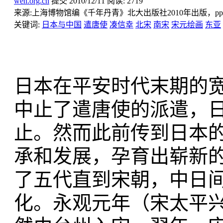
wen.org.cn
提交
2010/12/11
阅读:
2719
来源:
上海博物馆编《千年丹青》北大出版社2010年出版，pp. 37
关键词:
日本与中国
遣唐使
凑信幸
北宋
南宋
宋元绘画
东亚
日本在平安时代末期的宽
中止了遣唐使的派遣，
止。然而此前传到日本
承和发展，孕育出崭新
了五代直到宋朝，中日
化。永观元年（宋太平兴