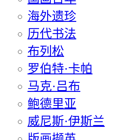
海外遗珍
历代书法
布列松
罗伯特·卡帕
马克·吕布
鲍德里亚
威尼斯·伊斯兰
版画撷英