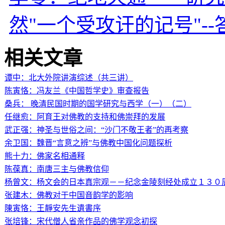
然"一个受攻讦的记号"-
相关文章
谭中：北大外院讲演综述（共三讲）
陈寅恪：冯友兰《中国哲学史》审查报告
桑兵： 晚清民国时期的国学研究与西学（一）（二）
任继愈：阿育王对佛教的支持和佛崇拜的发展
武正强：神圣与世俗之间：“沙门不敬王者”的再考察
余卫国：魏晋“言意之辨”与佛教中国化问题探析
熊十力：佛家名相通释
陈葆真：南唐三主与佛教信仰
杨曾文：杨文会的日本真宗观－－纪念金陵刻经处成立１３０
张建木：佛教对于中国音韵学的影响
陳寅恪：王靜安先生遺書序
张培锋：宋代僧人省亲作品的佛学观念初探