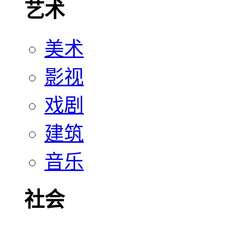
艺术
美术
影视
戏剧
建筑
音乐
社会