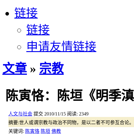
链接
链接
申请友情链接
文章
»
宗教
陈寅恪：陈垣《明季滇
人文与社会
提交
2010/11/15
阅读:
2349
摘要:
世人或谓宗教与政治不同物，是以二者不可参互合论。
关键词:
陈寅恪
陈垣
佛教