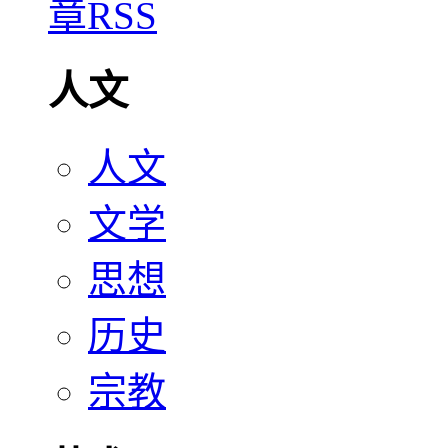
人文
人文
文学
思想
历史
宗教