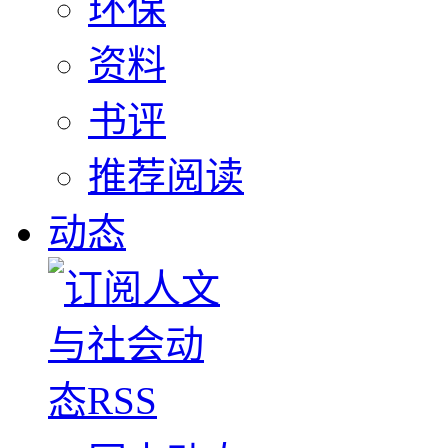
环保
资料
书评
推荐阅读
动态