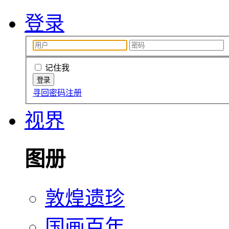
登录
记住我
寻回密码
注册
视界
图册
敦煌遗珍
国画百年