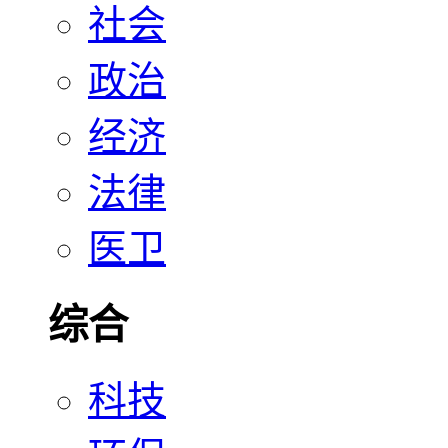
社会
政治
经济
法律
医卫
综合
科技