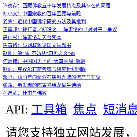
许德存：西藏佛教五十年发展特点及其存在的问题
叶小文：中国宗教的百年回顾与前瞻
龚隽：近代中国佛学研究方法及其批判
王震邦：孙行者／胡适之──陈寅恪的「对对子」争议
高山杉：陈寅恪与天台梵本
陈寅恪：与刘叔雅论国文试题书
赵刚：解“陈”不妨从“习见之义”始
何炳棣：中国国史上的"大事因缘"解谜
赵莉：克孜尔石窟考察与研究世纪回眸
邓野：1943年向蒋介石铸献九鼎的流产与非议
张晖：新发现的陈寅恪给龙榆生诗函
孙昌武：杜甫与佛教
API:
工具箱
焦点
短消
请您支持独立网站发展，