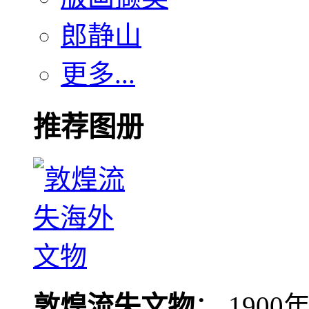
郎静山
更多...
推荐图册
敦煌流失文物
： 190