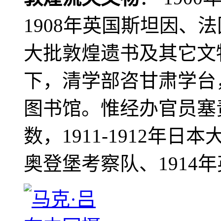
1908年英国斯坦因、
大批敦煌遗书及其它文物
下，清学部咨甘肃学台
图书馆。惟经办官员塞
数，1911-1912年日本
奥登堡考察队、1914