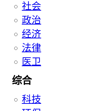
社会
政治
经济
法律
医卫
综合
科技