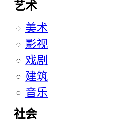
艺术
美术
影视
戏剧
建筑
音乐
社会