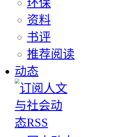
环保
资料
书评
推荐阅读
动态