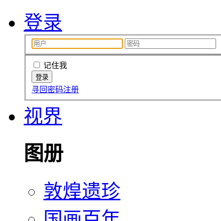
登录
记住我
寻回密码
注册
视界
图册
敦煌遗珍
国画百年