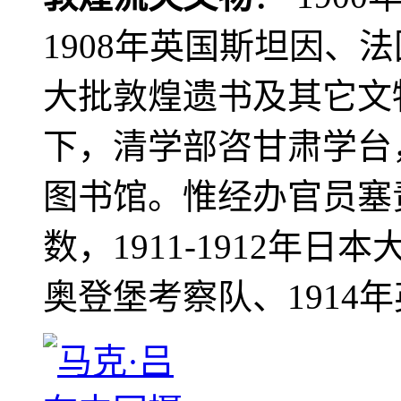
1908年英国斯坦因、
大批敦煌遗书及其它文物
下，清学部咨甘肃学台
图书馆。惟经办官员塞
数，1911-1912年日本
奥登堡考察队、1914