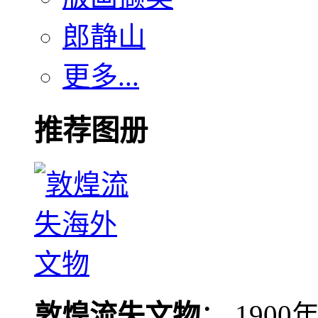
郎静山
更多...
推荐图册
敦煌流失文物
： 190