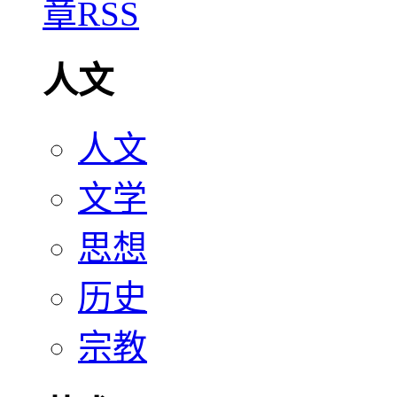
人文
人文
文学
思想
历史
宗教