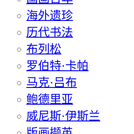
海外遗珍
历代书法
布列松
罗伯特·卡帕
马克·吕布
鲍德里亚
威尼斯·伊斯兰
版画撷英