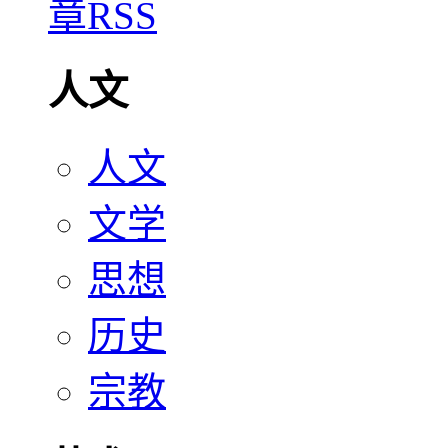
人文
人文
文学
思想
历史
宗教