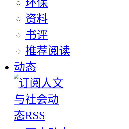
环保
资料
书评
推荐阅读
动态