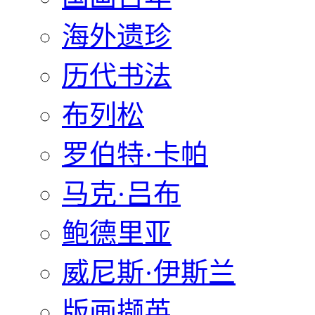
海外遗珍
历代书法
布列松
罗伯特·卡帕
马克·吕布
鲍德里亚
威尼斯·伊斯兰
版画撷英