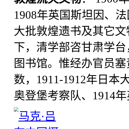
1908年英国斯坦因、
大批敦煌遗书及其它文物
下，清学部咨甘肃学台
图书馆。惟经办官员塞
数，1911-1912年日本
奥登堡考察队、1914