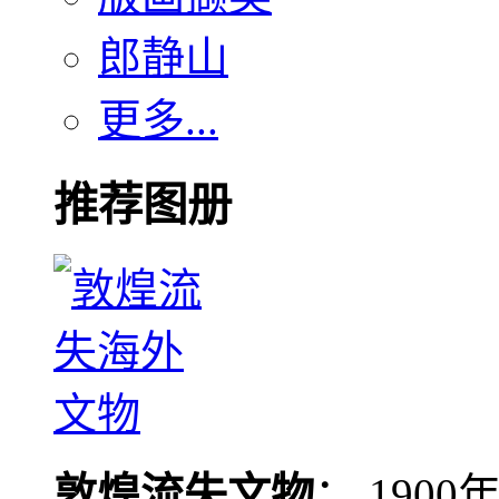
郎静山
更多...
推荐图册
敦煌流失文物
： 190