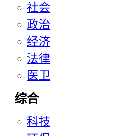
社会
政治
经济
法律
医卫
综合
科技