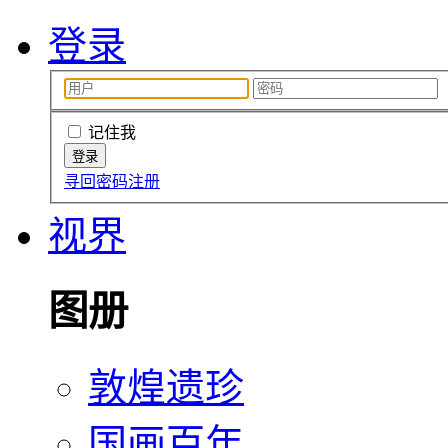
登录
记住我
寻回密码
注册
视界
图册
敦煌遗珍
国画百年