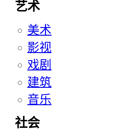
艺术
美术
影视
戏剧
建筑
音乐
社会