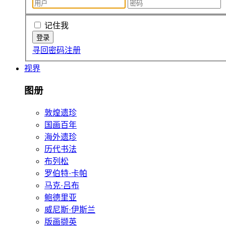
记住我
寻回密码
注册
视界
图册
敦煌遗珍
国画百年
海外遗珍
历代书法
布列松
罗伯特·卡帕
马克·吕布
鲍德里亚
威尼斯·伊斯兰
版画撷英