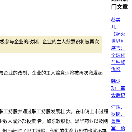
门文章
蔡美
儿：
《起火
世界》
极参与企业的改制，企业的主人翁意识将被再次
序言：
全球化
与种族
仇恨
与企业的改制，企业的主人翁意识将被再次激发起
韩少
功：革
命后记
汪晖、
职工持股并通过职工持股发展壮 大，在申请上市过程
罗岗、
鲁明
少数人或外部投资 者，如东软股份、恩华药业以及刚
军：跨
但 “清理”了职工持股，他们的生命力恐怕也就不存