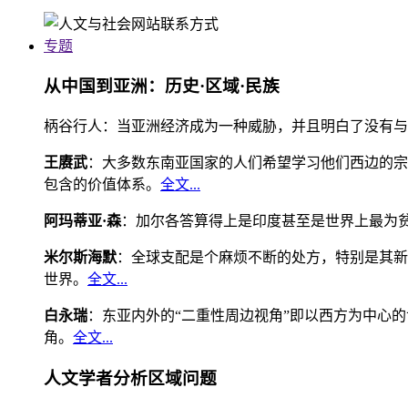
专题
从中国到亚洲：历史·区域·民族
柄谷行人：当亚洲经济成为一种威胁，并且明白了没有与
王赓武
：大多数东南亚国家的人们希望学习他们西边的宗
包含的价值体系。
全文...
阿玛蒂亚·森
：加尔各答算得上是印度甚至是世界上最为
米尔斯海默
：全球支配是个麻烦不断的处方，特别是其新
世界。
全文...
白永瑞
：东亚内外的“二重性周边视角”即以西方为中心
角。
全文...
人文学者分析区域问题