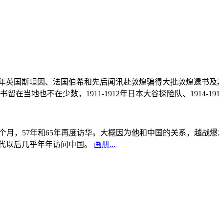
, 1908年英国斯坦因、法国伯希和先后闻讯赴敦煌骗得大批敦煌遗
当地也不在少数，1911-1912年日本大谷探险队、1914-1
中国5个月，57年和65年再度访华。大概因为他和中国的关系，越
0年代以后几乎年年访问中国。
画册...