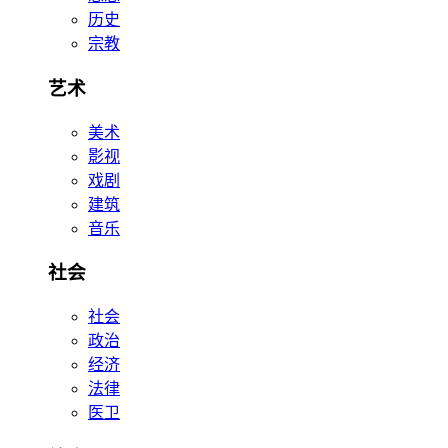
历史
宗教
艺术
美术
影视
戏剧
建筑
音乐
社会
社会
政治
经济
法律
医卫