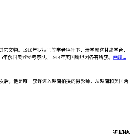
书及其它文物。1910年罗振玉等学者呼吁下，清学部咨甘肃学台，
915年俄国奥登堡考察队、1914年英国斯坦因各有所获。
画册...
战爆发后，他是唯一获许进入越南拍摄的摄影师，从越南和美国两
近期热