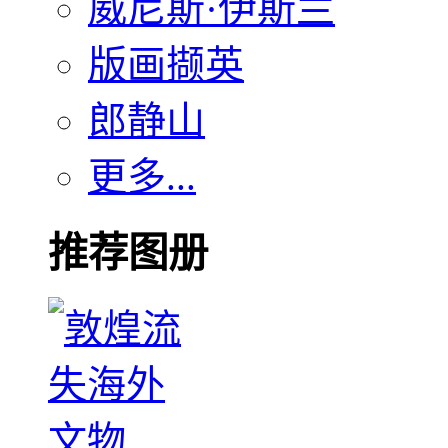
威尼斯·伊斯兰
版画撷英
郎静山
更多...
推荐图册