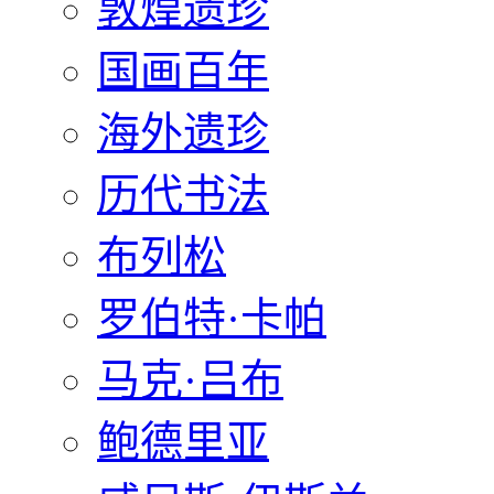
敦煌遗珍
国画百年
海外遗珍
历代书法
布列松
罗伯特·卡帕
马克·吕布
鲍德里亚