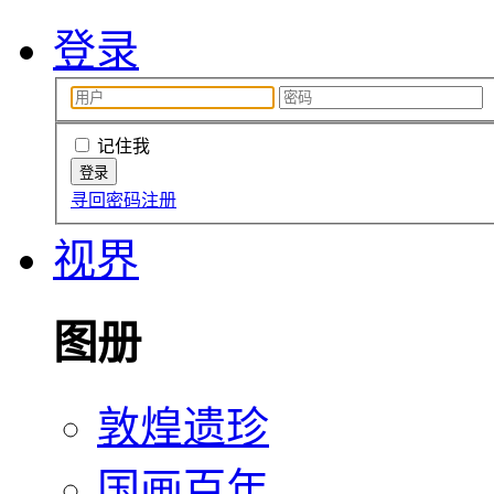
登录
记住我
寻回密码
注册
视界
图册
敦煌遗珍
国画百年