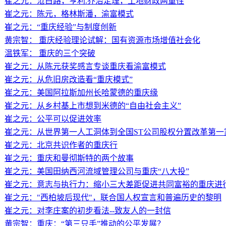
崔之元：沧白路，亨利.乔治定理，土地财政两重性
崔之元：陈元，格林斯潘，渝富模式
崔之元：“重庆经验”与制度创新
黄宗智： 重庆经验理论试解：国有资源市场增值社会化
温铁军： 重庆的三个突破
崔之元：从陈元获奖感言专谈重庆看渝富模式
崔之元：从危旧房改造看“重庆模式”
崔之元：美国阿拉斯加州长哈蒙德的重庆缘
崔之元：从乡村基上市想到米德的“自由社会主义”
崔之元：公平可以促进效率
崔之元：从世界第一人工洞体到全国ST公司股权分置改革第一
崔之元：北京共识作者的重庆行
崔之元：重庆和曼彻斯特的两个故事
崔之元：美国田纳西河流域管理公司与重庆“八大投”
崔之元：意志与执行力：缩小三大差距促进共同富裕的重庆进
崔之元："西柏坡后现代"，联合国人权宣言和普遍历史的黎明
崔之元：对李庄案的初步看法--致友人的一封信
黄宗智：重庆：“第三只手”推动的公平发展？