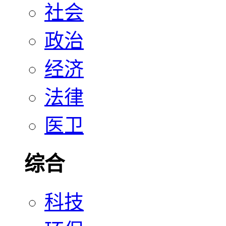
社会
政治
经济
法律
医卫
综合
科技