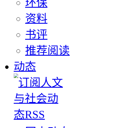
环保
资料
书评
推荐阅读
动态