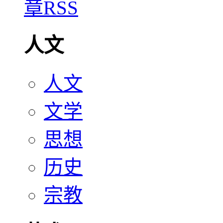
人文
人文
文学
思想
历史
宗教