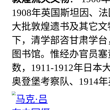
1908年英国斯坦因、
大批敦煌遗书及其它文物
下，清学部咨甘肃学台
图书馆。惟经办官员塞
数，1911-1912年日本
奥登堡考察队、1914