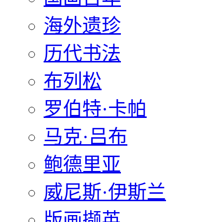
海外遗珍
历代书法
布列松
罗伯特·卡帕
马克·吕布
鲍德里亚
威尼斯·伊斯兰
版画撷英