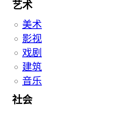
艺术
美术
影视
戏剧
建筑
音乐
社会