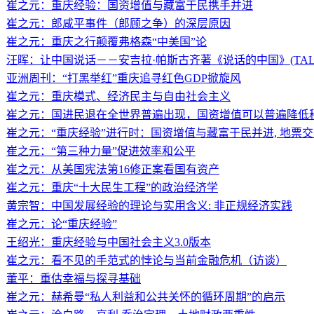
崔之元：重庆经验：国资增值与藏富于民携手并进
崔之元：郎咸平事件（郎顾之争）的深层原因
崔之元：重庆之行颠覆弗格森“中美国”论
汪晖：让中国说话－－安吉拉·帕斯古齐著《说话的中国》(TALKIN
亚洲周刊：“打黑举红”重庆追寻红色GDP掀旋风
崔之元：重庆模式、经济民主与自由社会主义
崔之元：国进民退在全世界普遍出现，国资增值可以普遍降低税
崔之元：“重庆经验”进行时：国资增值与藏富于民并进, 地票
崔之元：“第三种力量”促进效率和公平
崔之元：从美国宪法第16修正案看国有资产
崔之元：重庆“十大民生工程”的政治经济学
黄宗智：中国发展经验的理论与实用含义: 非正规经济实践
崔之元：论“重庆经验”
王绍光：重庆经验与中国社会主义3.0版本
崔之元：看不见的手范式的悖论与当前金融危机（访谈）
董平：重估幸福与探寻基础
崔之元：赫希曼“私人利益和公共关怀的循环周期”的启示