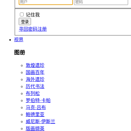
记住我
寻回密码
注册
视界
图册
敦煌遗珍
国画百年
海外遗珍
历代书法
布列松
罗伯特·卡帕
马克·吕布
鲍德里亚
威尼斯·伊斯兰
版画撷英