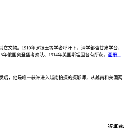
书及其它文物。1910年罗振玉等学者呼吁下，清学部咨甘肃学台，
915年俄国奥登堡考察队、1914年英国斯坦因各有所获。
画册...
战爆发后，他是唯一获许进入越南拍摄的摄影师，从越南和美国两
近期热