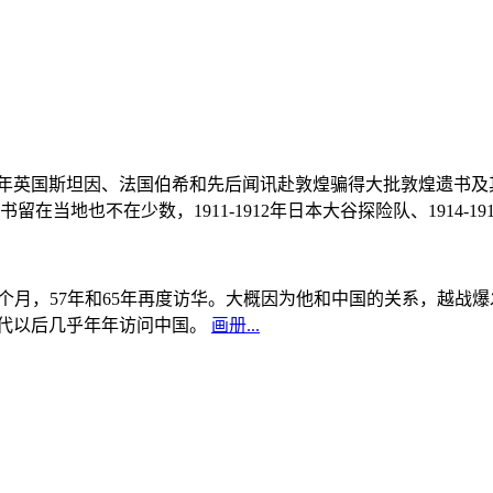
, 1908年英国斯坦因、法国伯希和先后闻讯赴敦煌骗得大批敦煌遗
当地也不在少数，1911-1912年日本大谷探险队、1914-1
中国5个月，57年和65年再度访华。大概因为他和中国的关系，越
0年代以后几乎年年访问中国。
画册...