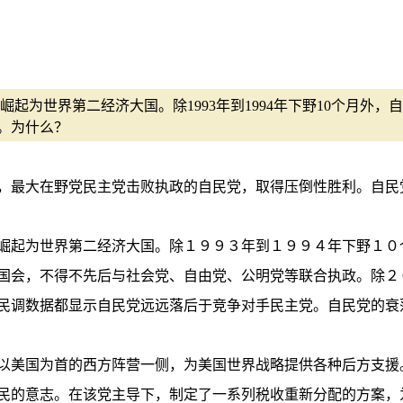
崛起为世界第二经济大国。除1993年到1994年下野10个月外
。为什么？
布，最大在野党民主党击败执政的自民党，取得压倒性胜利。自
崛起为世界第二经济大国。除１９９３年到１９９４年下野１０
国会，不得不先后与社会党、自由党、公明党等联合执政。除２０
民调数据都显示自民党远远落后于竞争对手民主党。自民党的衰
以美国为首的西方阵营一侧，为美国世界战略提供各种后方支援
民的意志。在该党主导下，制定了一系列税收重新分配的方案，