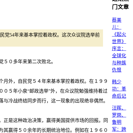
门文章
蔡美
儿：
《起火
，自民党54年来基本掌控着政权。这次众议院选举前
世界》
序言：
全球化
民党５０多年来第二次败北。
与种族
仇恨
个月外，自民党５４年来基本掌控着政权。在１９９
韩少
功：革
０５年小泉“邮政选举”外，在众议院勉强维持着过
命后记
落与冷战终结同步而行，这一现象的出现绝非偶然。
汪晖、
罗岗、
。正是这种政治决策，赢得美国提供市场的回报。同
鲁明
军：跨
为其赢得５０余年的长期统治地位。例如在１９６０