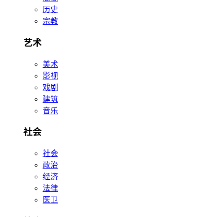
历史
宗教
艺术
美术
影视
戏剧
建筑
音乐
社会
社会
政治
经济
法律
医卫