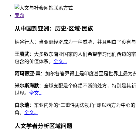
专题
从中国到亚洲：历史·区域·民族
柄谷行人：当亚洲经济成为一种威胁，并且明白了没有与
王赓武
：大多数东南亚国家的人们希望学习他们西边的宗
包含的价值体系。
全文...
阿玛蒂亚·森
：加尔各答算得上是印度甚至是世界上最为
米尔斯海默
：全球支配是个麻烦不断的处方，特别是其新
世界。
全文...
白永瑞
：东亚内外的“二重性周边视角”即以西方为中心
角。
全文...
人文学者分析区域问题