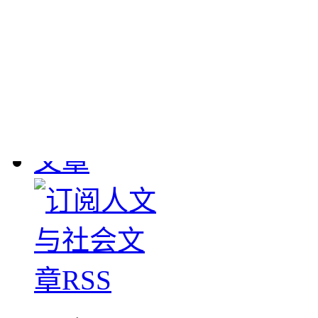
敦煌流失文物
： 190
1908年英国斯坦因、
大批敦煌遗书及其它文物
下，清学部咨甘肃学台
图书馆。惟经办官员塞
数，1911-1912年日本