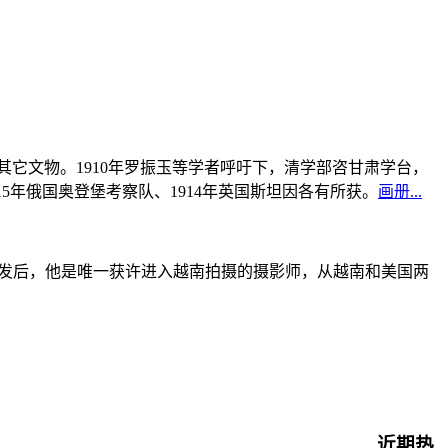
书及其它文物。1910年罗振玉等学者呼吁下，清学部咨甘肃学台，
915年俄国奥登堡考察队、1914年英国斯坦因各有所获。
画册...
战爆发后，他是唯一获许进入越南拍摄的摄影师，从越南和美国两
近期热