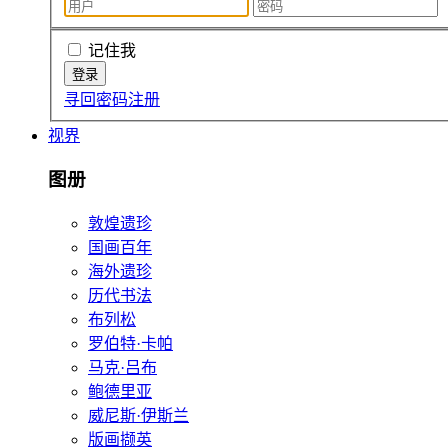
记住我
寻回密码
注册
视界
图册
敦煌遗珍
国画百年
海外遗珍
历代书法
布列松
罗伯特·卡帕
马克·吕布
鲍德里亚
威尼斯·伊斯兰
版画撷英