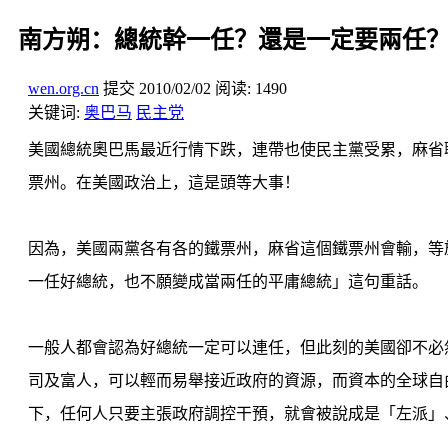
南方朔：總統幹一任？還是一定要兩任
wen.org.cn
提交
2010/02/02
阅读:
1490
关键词:
奥巴马
民主党
美國總統奧巴馬最近行情下跌，連帶也使民主黨受累，麻省
票州。在美國政治上，這是頭等大事！
因為，美國兩黨各有各的鐵票州，麻省這個鐵票州會輸，等
一任好總統，也不願變成當兩任的平庸總統」這句重話。
一般人都會認為好總統一定可以連任，但此刻的美國卻不必
司及富人，可以輕而易舉接近政府的資源，而資本的全球自
下，任何人只要主張政府調控干預，就會被說成是「左派」