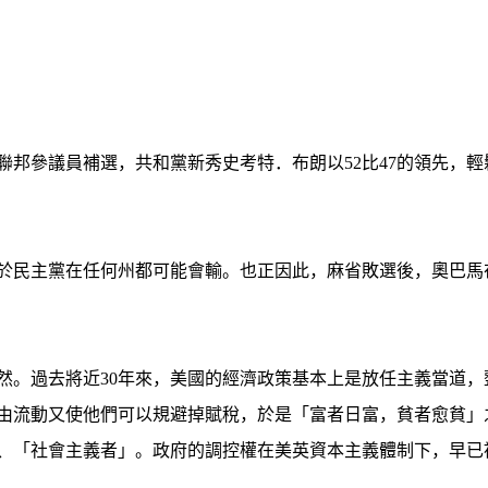
？
聯邦參議員補選，共和黨新秀史考特．布朗以52比47的領先，
於民主黨在任何州都可能會輸。也正因此，麻省敗選後，奧巴馬
然。過去將近30年來，美國的經濟政策基本上是放任主義當道
由流動又使他們可以規避掉賦稅，於是「富者日富，貧者愈貧」
、「社會主義者」。政府的調控權在美英資本主義體制下，早已