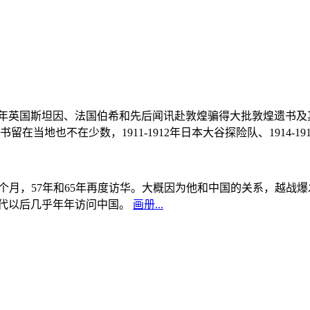
, 1908年英国斯坦因、法国伯希和先后闻讯赴敦煌骗得大批敦煌遗
当地也不在少数，1911-1912年日本大谷探险队、1914-1
中国5个月，57年和65年再度访华。大概因为他和中国的关系，越
0年代以后几乎年年访问中国。
画册...