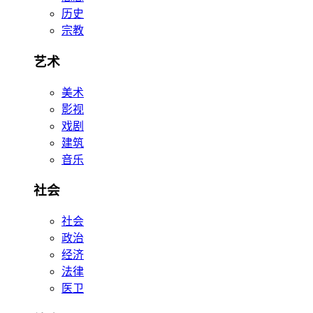
历史
宗教
艺术
美术
影视
戏剧
建筑
音乐
社会
社会
政治
经济
法律
医卫