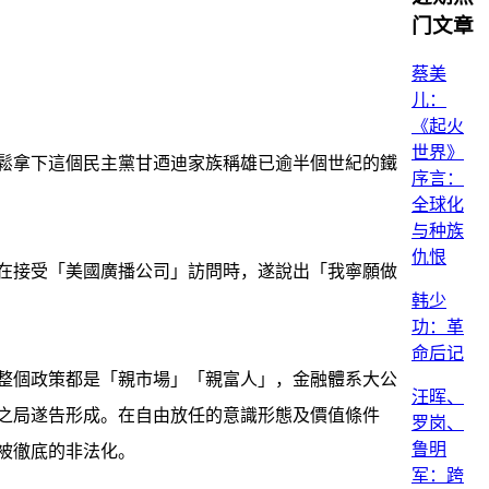
门文章
蔡美
儿：
《起火
世界》
輕鬆拿下這個民主黨甘迺迪家族稱雄已逾半個世紀的鐵
序言：
全球化
与种族
仇恨
在接受「美國廣播公司」訪問時，遂說出「我寧願做
韩少
功：革
命后记
，整個政策都是「親市場」「親富人」，金融體系大公
汪晖、
之局遂告形成。在自由放任的意識形態及價值條件
罗岗、
鲁明
被徹底的非法化。
军：跨