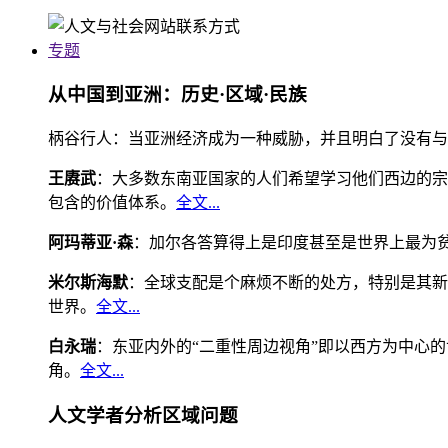
专题
从中国到亚洲：历史·区域·民族
柄谷行人：当亚洲经济成为一种威胁，并且明白了没有与
王赓武
：大多数东南亚国家的人们希望学习他们西边的宗
包含的价值体系。
全文...
阿玛蒂亚·森
：加尔各答算得上是印度甚至是世界上最为
米尔斯海默
：全球支配是个麻烦不断的处方，特别是其新
世界。
全文...
白永瑞
：东亚内外的“二重性周边视角”即以西方为中心
角。
全文...
人文学者分析区域问题