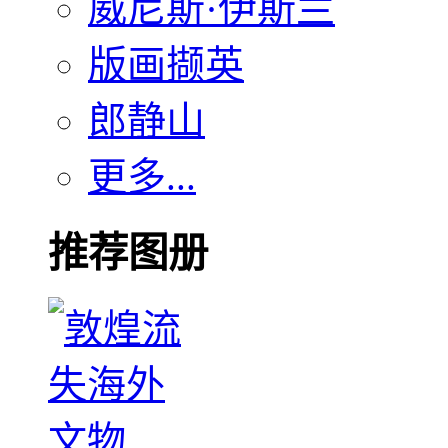
威尼斯·伊斯兰
版画撷英
郎静山
更多...
推荐图册