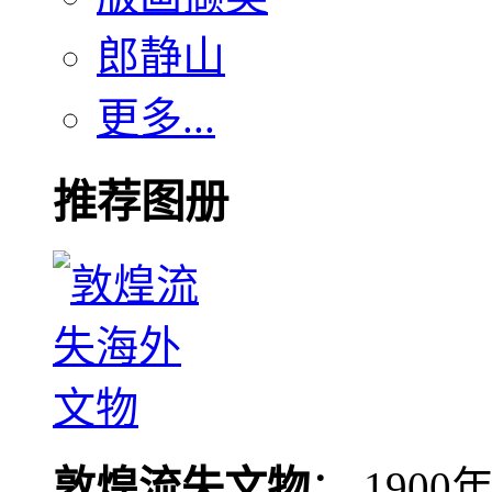
郎静山
更多...
推荐图册
敦煌流失文物
： 190