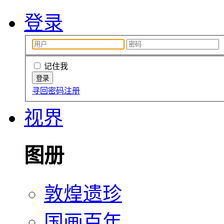
登录
记住我
寻回密码
注册
视界
图册
敦煌遗珍
国画百年