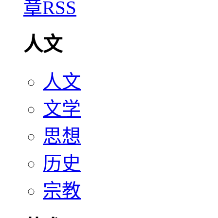
人文
人文
文学
思想
历史
宗教