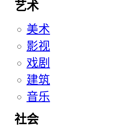
艺术
美术
影视
戏剧
建筑
音乐
社会