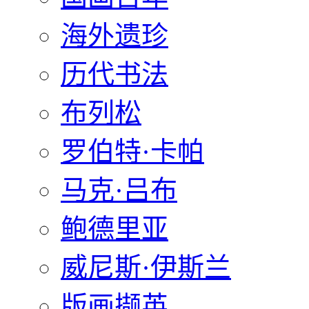
海外遗珍
历代书法
布列松
罗伯特·卡帕
马克·吕布
鲍德里亚
威尼斯·伊斯兰
版画撷英