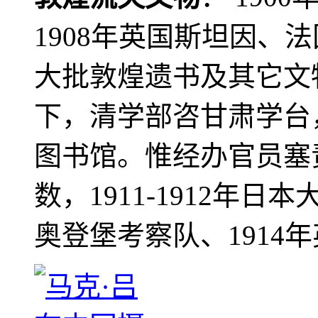
1908年英国斯坦因、
大批敦煌遗书及其它文物
下，清学部咨甘肃学台
图书馆。惟经办官员塞
数，1911-1912年日本
奥登堡考察队、1914