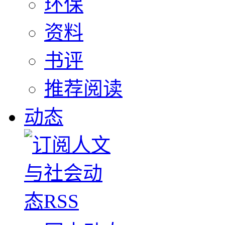
环保
资料
书评
推荐阅读
动态