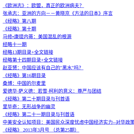
《欧洲志》：欧盟，真正的欧洲病夫？
张承志：亚洲的方向－－黄晓京《方法的日本》序言
《经略》第八期
《经略》第十期
马修•康提内蒂：美国混乱的根源
经略十一期
经略13期目录+全文链接
经略第十四期目录+全文链接
赵亚赟：中国应该有自己的"黑水"吗？
《经略》第16期目录
桑博：中国的尔麦里
爱德华·萨义德：若雪·柯利的意义：尊严与团结
《经略》第二十期目录与刊首语
里毕奇：无形战争的幽灵
《经略》第二十一期目录与刊首语
中美安全认知项目：美国民众深度忧虑中国经济实力--对华政
《经略》 2013年3月号 （总第25期）