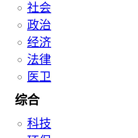
社会
政治
经济
法律
医卫
综合
科技