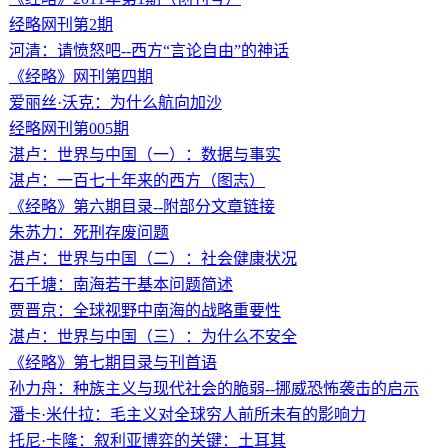
经略网刊第2期
河清：请愤怒吧--西方“言论自由”的神话
《经略》网刊第四期
爱丽丝·沃克：为什么航向加沙
经略网刊第005期
湛卢：世界与中国（一）：数据与事实
湛卢：一百七十年来的西方（图志）
《经略》第六期目录--附部分文章链接
朱苏力：死刑存废问题
湛卢：世界与中国（二）：社会健康状况
石千塘：南海若干基本问题简述
贾晋京：全球视野中南海的战略重要性
湛卢：世界与中国（三）：为什么不安全
《经略》第七期目录与刊首语
孙力舟：种族主义与现代社会的脆弱--挪威恐怖袭击的启示
潘卡·米什拉：毛主义对全球穷人前所未有的影响力
托尼·卡隆：叙利亚博弈的关键：土耳其