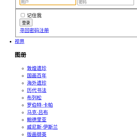
记住我
寻回密码
注册
视界
图册
敦煌遗珍
国画百年
海外遗珍
历代书法
布列松
罗伯特·卡帕
马克·吕布
鲍德里亚
威尼斯·伊斯兰
版画撷英