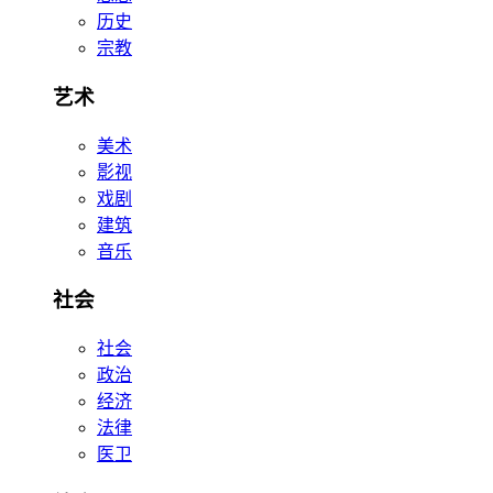
历史
宗教
艺术
美术
影视
戏剧
建筑
音乐
社会
社会
政治
经济
法律
医卫