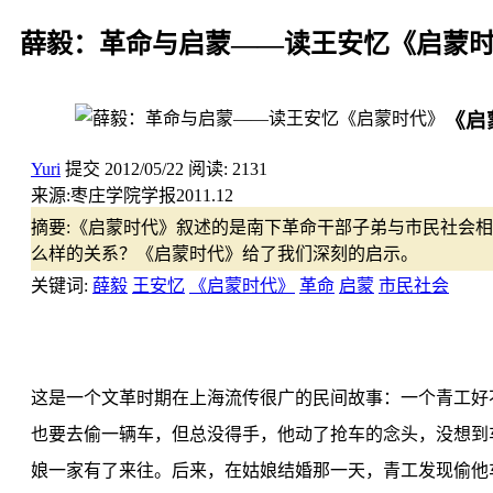
薛毅：革命与启蒙——读王安忆《启蒙
《启
Yuri
提交
2012/05/22
阅读:
2131
来源:
枣庄学院学报2011.12
摘要:
《启蒙时代》叙述的是南下革命干部子弟与市民社会相
么样的关系？《启蒙时代》给了我们深刻的启示。
关键词:
薛毅
王安忆
《启蒙时代》
革命
启蒙
市民社会
这是一个文革时期在上海流传很广的民间故事：一个青工好
也要去偷一辆车，但总没得手，他动了抢车的念头，没想到
娘一家有了来往。后来，在姑娘结婚那一天，青工发现偷他