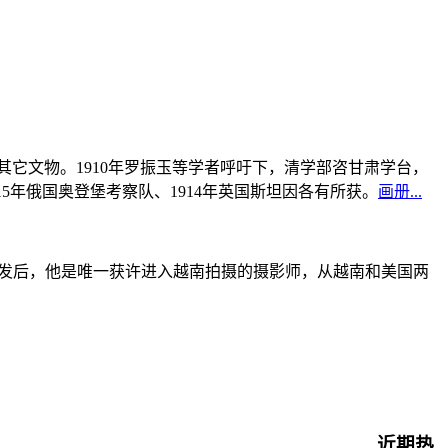
书及其它文物。1910年罗振玉等学者呼吁下，清学部咨甘肃学台，
915年俄国奥登堡考察队、1914年英国斯坦因各有所获。
画册...
战爆发后，他是唯一获许进入越南拍摄的摄影师，从越南和美国两
近期热