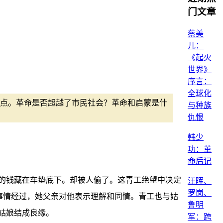
门文章
蔡美
儿：
《起火
世界》
序言：
全球化
点。革命是否超越了市民社会？革命和启蒙是什
与种族
仇恨
韩少
功：革
命后记
的钱藏在车垫底下。却被人偷了。这青工绝望中决定
汪晖、
罗岗、
事情经过，她父亲对他表示理解和同情。青工也与姑
鲁明
姑娘结成良缘。
军：跨