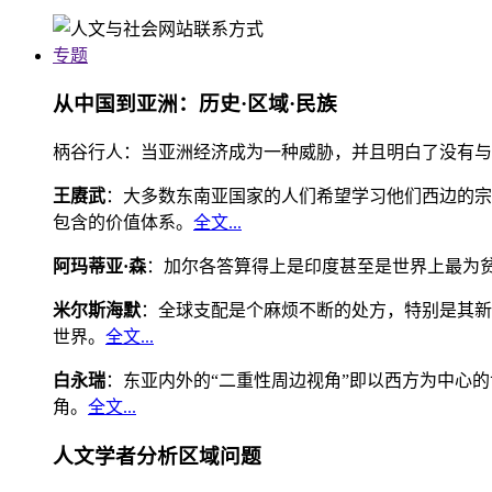
专题
从中国到亚洲：历史·区域·民族
柄谷行人：当亚洲经济成为一种威胁，并且明白了没有与
王赓武
：大多数东南亚国家的人们希望学习他们西边的宗
包含的价值体系。
全文...
阿玛蒂亚·森
：加尔各答算得上是印度甚至是世界上最为
米尔斯海默
：全球支配是个麻烦不断的处方，特别是其新
世界。
全文...
白永瑞
：东亚内外的“二重性周边视角”即以西方为中心
角。
全文...
人文学者分析区域问题