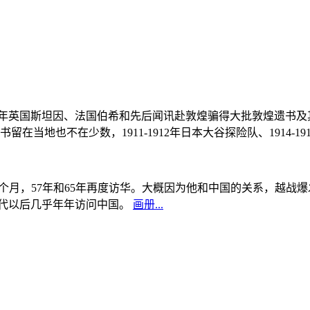
, 1908年英国斯坦因、法国伯希和先后闻讯赴敦煌骗得大批敦煌遗
当地也不在少数，1911-1912年日本大谷探险队、1914-1
中国5个月，57年和65年再度访华。大概因为他和中国的关系，越
0年代以后几乎年年访问中国。
画册...