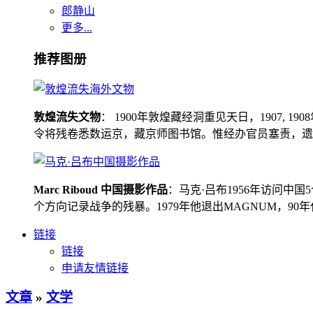
郎静山
更多...
推荐图册
敦煌流失文物
： 1900年敦煌藏经洞重见天日，1907
令将残卷悉数运京，藏京师图书馆。惟经办官员塞责，遗书留在
Marc Riboud 中国摄影作品
：马克·吕布1956年访问
个方向记录战争的残暴。1979年他退出MAGNUM，9
链接
链接
申请友情链接
文章
»
文学