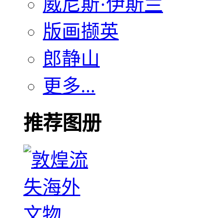
威尼斯·伊斯兰
版画撷英
郎静山
更多...
推荐图册