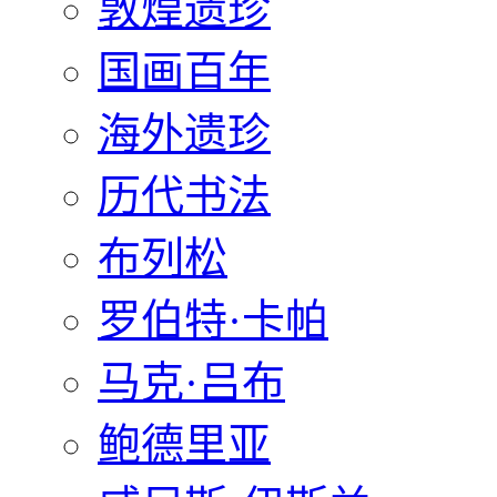
敦煌遗珍
国画百年
海外遗珍
历代书法
布列松
罗伯特·卡帕
马克·吕布
鲍德里亚