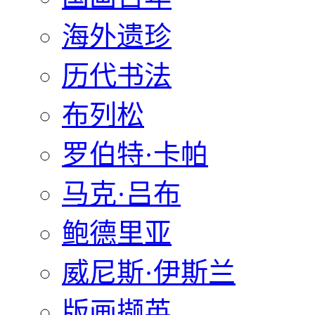
海外遗珍
历代书法
布列松
罗伯特·卡帕
马克·吕布
鲍德里亚
威尼斯·伊斯兰
版画撷英