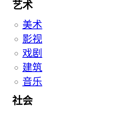
艺术
美术
影视
戏剧
建筑
音乐
社会