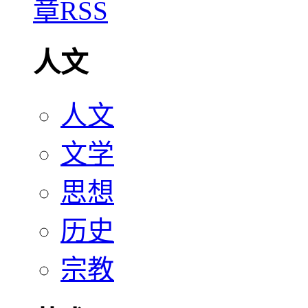
人文
人文
文学
思想
历史
宗教