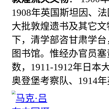
1908年英国斯坦因、
大批敦煌遗书及其它文物
下，清学部咨甘肃学台
图书馆。惟经办官员塞
数，1911-1912年日本
奥登堡考察队、1914