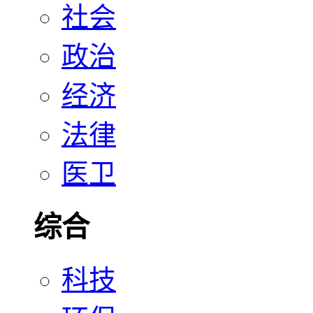
社会
政治
经济
法律
医卫
综合
科技