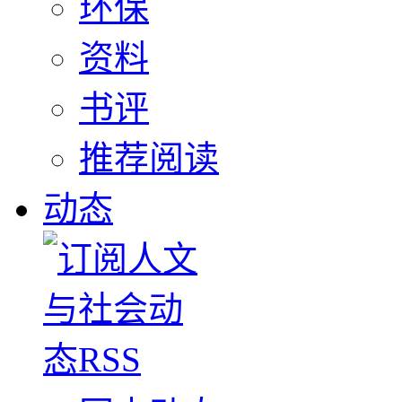
环保
资料
书评
推荐阅读
动态