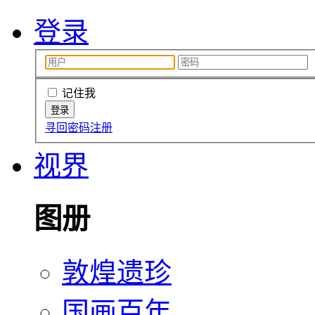
登录
记住我
寻回密码
注册
视界
图册
敦煌遗珍
国画百年