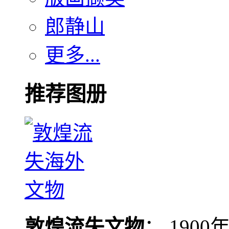
郎静山
更多...
推荐图册
敦煌流失文物
： 190