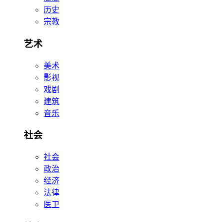
历史
宗教
艺术
美术
影视
戏剧
建筑
音乐
社会
社会
政治
经济
法律
医卫