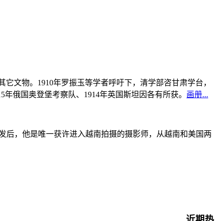
书及其它文物。1910年罗振玉等学者呼吁下，清学部咨甘肃学台，
915年俄国奥登堡考察队、1914年英国斯坦因各有所获。
画册...
战爆发后，他是唯一获许进入越南拍摄的摄影师，从越南和美国两
近期热