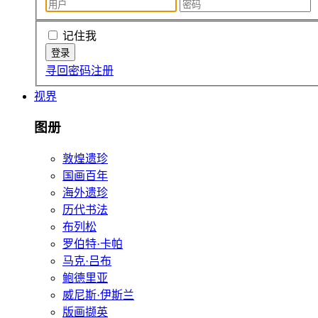
记住我
寻回密码
注册
视界
图册
敦煌遗珍
国画百年
海外遗珍
历代书法
布列松
罗伯特·卡帕
马克·吕布
鲍德里亚
威尼斯·伊斯兰
版画撷英