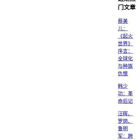
门文章
蔡美
儿：
《起火
世界》
序言：
全球化
与种族
仇恨
韩少
功：革
命后记
汪晖、
罗岗、
鲁明
军：跨