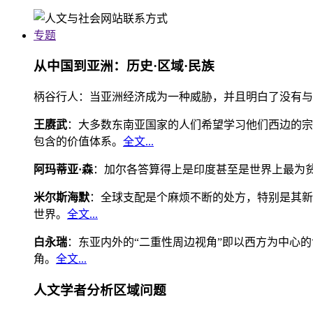
专题
从中国到亚洲：历史·区域·民族
柄谷行人：当亚洲经济成为一种威胁，并且明白了没有与
王赓武
：大多数东南亚国家的人们希望学习他们西边的宗
包含的价值体系。
全文...
阿玛蒂亚·森
：加尔各答算得上是印度甚至是世界上最为
米尔斯海默
：全球支配是个麻烦不断的处方，特别是其新
世界。
全文...
白永瑞
：东亚内外的“二重性周边视角”即以西方为中心
角。
全文...
人文学者分析区域问题