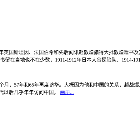
, 1908年英国斯坦因、法国伯希和先后闻讯赴敦煌骗得大批敦煌遗
当地也不在少数，1911-1912年日本大谷探险队、1914-1
中国5个月，57年和65年再度访华。大概因为他和中国的关系，越
0年代以后几乎年年访问中国。
画册...