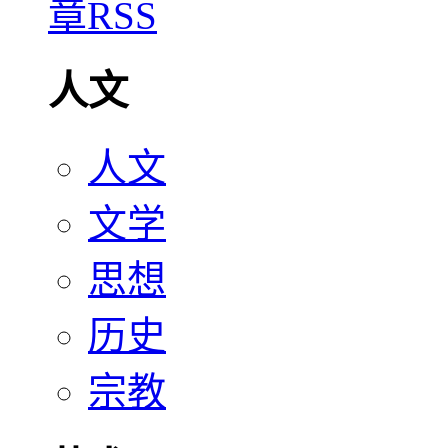
人文
人文
文学
思想
历史
宗教