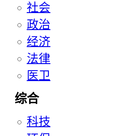
社会
政治
经济
法律
医卫
综合
科技