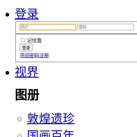
登录
记住我
寻回密码
注册
视界
图册
敦煌遗珍
国画百年