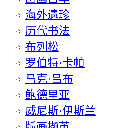
海外遗珍
历代书法
布列松
罗伯特·卡帕
马克·吕布
鲍德里亚
威尼斯·伊斯兰
版画撷英