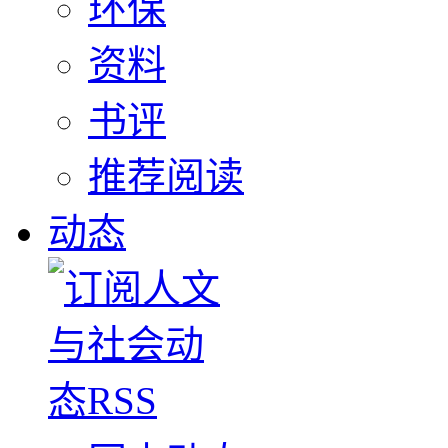
环保
资料
书评
推荐阅读
动态