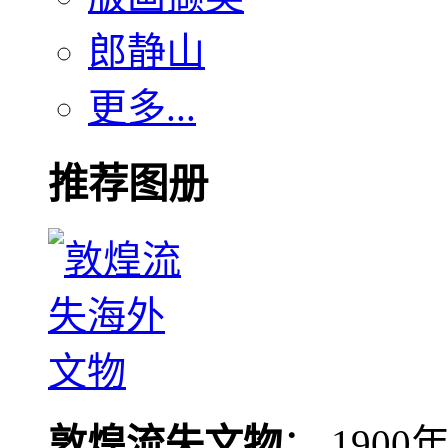
郎静山
更多...
推荐图册
敦煌流失文物
： 190