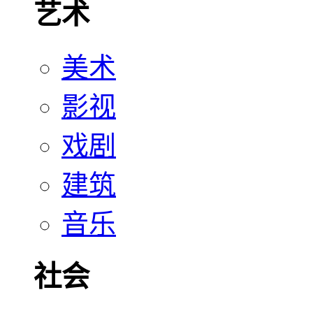
艺术
美术
影视
戏剧
建筑
音乐
社会