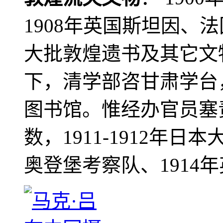
1908年英国斯坦因、
大批敦煌遗书及其它文物
下，清学部咨甘肃学台
图书馆。惟经办官员塞
数，1911-1912年日本
奥登堡考察队、1914