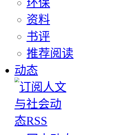
环保
资料
书评
推荐阅读
动态