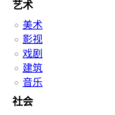
艺术
美术
影视
戏剧
建筑
音乐
社会