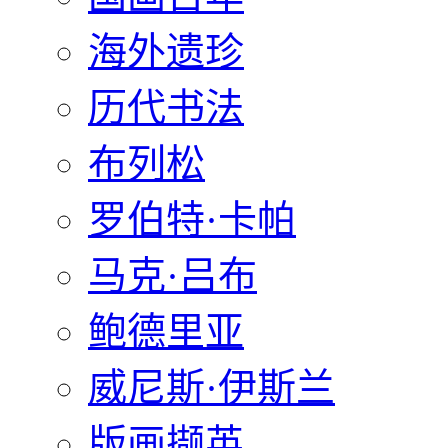
海外遗珍
历代书法
布列松
罗伯特·卡帕
马克·吕布
鲍德里亚
威尼斯·伊斯兰
版画撷英