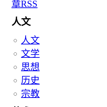
人文
人文
文学
思想
历史
宗教