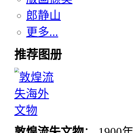
郎静山
更多...
推荐图册
敦煌流失文物
： 190