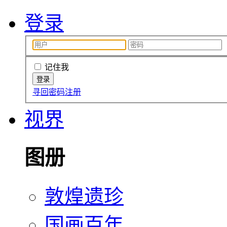
登录
记住我
寻回密码
注册
视界
图册
敦煌遗珍
国画百年