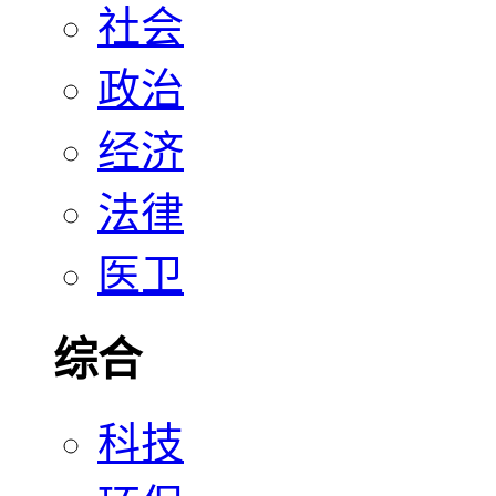
社会
政治
经济
法律
医卫
综合
科技