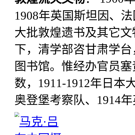
1908年英国斯坦因、
大批敦煌遗书及其它文物
下，清学部咨甘肃学台
图书馆。惟经办官员塞
数，1911-1912年日本
奥登堡考察队、1914