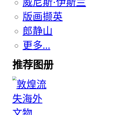
威尼斯·伊斯兰
版画撷英
郎静山
更多...
推荐图册