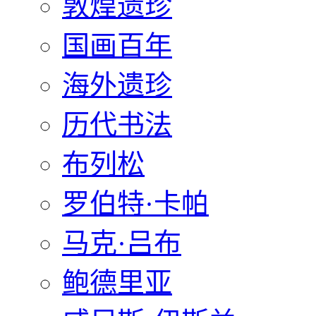
敦煌遗珍
国画百年
海外遗珍
历代书法
布列松
罗伯特·卡帕
马克·吕布
鲍德里亚