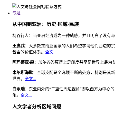
专题
从中国到亚洲：历史·区域·民族
柄谷行人：当亚洲经济成为一种威胁，并且明白了没有与
王赓武
：大多数东南亚国家的人们希望学习他们西边的宗
包含的价值体系。
全文...
阿玛蒂亚·森
：加尔各答算得上是印度甚至是世界上最为
米尔斯海默
：全球支配是个麻烦不断的处方，特别是其新
世界。
全文...
白永瑞
：东亚内外的“二重性周边视角”即以西方为中心
角。
全文...
人文学者分析区域问题