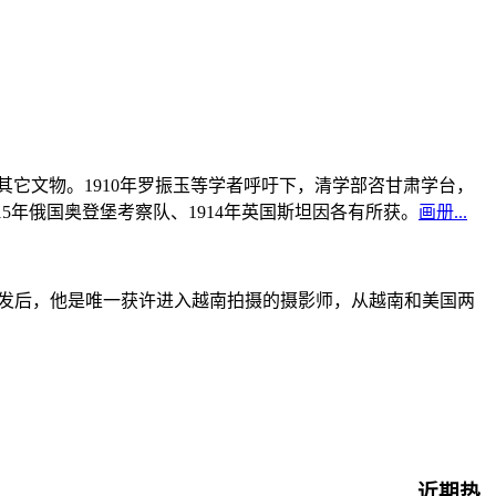
书及其它文物。1910年罗振玉等学者呼吁下，清学部咨甘肃学台，
915年俄国奥登堡考察队、1914年英国斯坦因各有所获。
画册...
战爆发后，他是唯一获许进入越南拍摄的摄影师，从越南和美国两
近期热