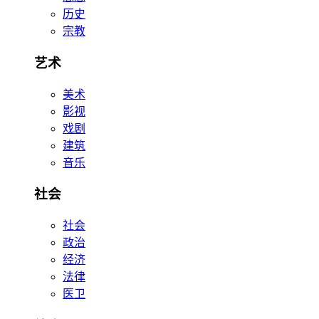
历史
宗教
艺术
美术
影视
戏剧
建筑
音乐
社会
社会
政治
经济
法律
医卫