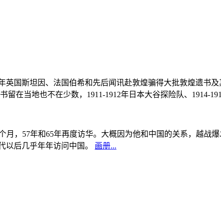
, 1908年英国斯坦因、法国伯希和先后闻讯赴敦煌骗得大批敦煌遗
当地也不在少数，1911-1912年日本大谷探险队、1914-1
中国5个月，57年和65年再度访华。大概因为他和中国的关系，越
0年代以后几乎年年访问中国。
画册...