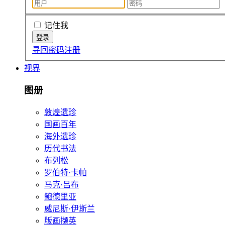
记住我
寻回密码
注册
视界
图册
敦煌遗珍
国画百年
海外遗珍
历代书法
布列松
罗伯特·卡帕
马克·吕布
鲍德里亚
威尼斯·伊斯兰
版画撷英