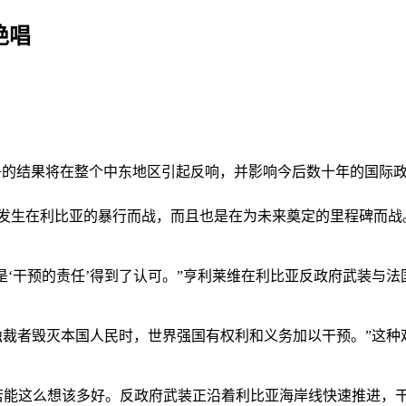
绝唱
争的结果将在整个中东地区引起反响，并影响今后数十年的国际
发生在利比亚的暴行而战，而且也是在为未来奠定的里程碑而战
是‘干预的责任’得到了认可。”亨利莱维在利比亚反政府武装与
裁者毁灭本国人民时，世界强国有权利和义务加以干预。”这种观
用——若能这么想该多好。反政府武装正沿着利比亚海岸线快速推进