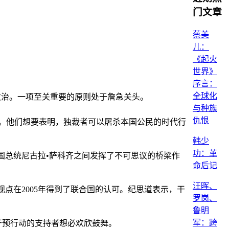
门文章
蔡美
儿：
《起火
世界》
序言：
全球化
政治。一项至关重要的原则处于詹急关头。
与种族
仇恨
。他们想要表明，独裁者可以屠杀本国公民的时代行
韩少
功：革
法国总统尼古拉•萨科齐之间发挥了不可思议的桥梁作
命后记
汪晖、
点在2005年得到了联合国的认可。纪思道表示，干
罗岗、
鲁明
军：跨
，干预行动的支持者想必欢欣鼓舞。