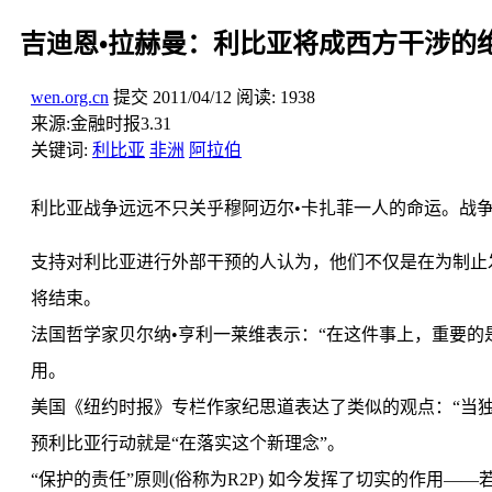
吉迪恩•拉赫曼：利比亚将成西方干涉的
wen.org.cn
提交
2011/04/12
阅读:
1938
来源:
金融时报3.31
关键词:
利比亚
非洲
阿拉伯
利比亚战争远远不只关乎穆阿迈尔•卡扎菲一人的命运。战
支持对利比亚进行外部干预的人认为，他们不仅是在为制止
将结束。
法国哲学家贝尔纳•亨利一莱维表示：“在这件事上，重要的
用。
美国《纽约时报》专栏作家纪思道表达了类似的观点：“当独
预利比亚行动就是“在落实这个新理念”。
“保护的责任”原则(俗称为R2P) 如今发挥了切实的作