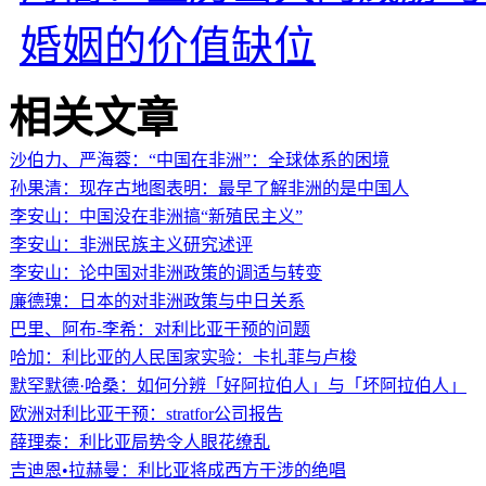
婚姻的价值缺位
相关文章
沙伯力、严海蓉：“中国在非洲”：全球体系的困境
孙果清：现存古地图表明：最早了解非洲的是中国人
李安山：中国没在非洲搞“新殖民主义”
李安山：非洲民族主义研究述评
李安山：论中国对非洲政策的调适与转变
廉德瑰：日本的对非洲政策与中日关系
巴里、阿布-李希：对利比亚干预的问题
哈加：利比亚的人民国家实验：卡扎菲与卢梭
默罕默德·哈桑：如何分辨「好阿拉伯人」与「坏阿拉伯人」
欧洲对利比亚干预：stratfor公司报告
薛理泰：利比亚局势令人眼花缭乱
吉迪恩•拉赫曼：利比亚将成西方干涉的绝唱