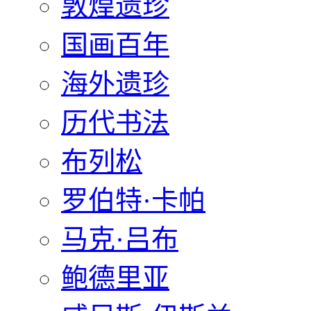
敦煌遗珍
国画百年
海外遗珍
历代书法
布列松
罗伯特·卡帕
马克·吕布
鲍德里亚