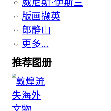
威尼斯·伊斯兰
版画撷英
郎静山
更多...
推荐图册