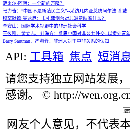
萨米尔·阿明：一个新的万隆？
张力奋：“中国不是新殖民主义”--采访几内亚总统阿尔法·孔戴
穆罕默德·曼达尼：卡扎菲倒台对非洲意味着什么？
李安山：国际学术视野中的非洲社会科学
王筱稚、黄立志、刘海方：反思中国对非公共外交--以援外青
Barry Sautman、严海蓉：非洲人对于中非关系的认知
API:
工具箱
焦点
短消
请您支持独立网站发展，
感谢。 © http://wen.org.c
网友个人意见，不代表