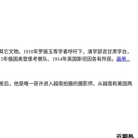
书及其它文物。1910年罗振玉等学者呼吁下，清学部咨甘肃学台，
915年俄国奥登堡考察队、1914年英国斯坦因各有所获。
画册...
战爆发后，他是唯一获许进入越南拍摄的摄影师，从越南和美国两
近期热