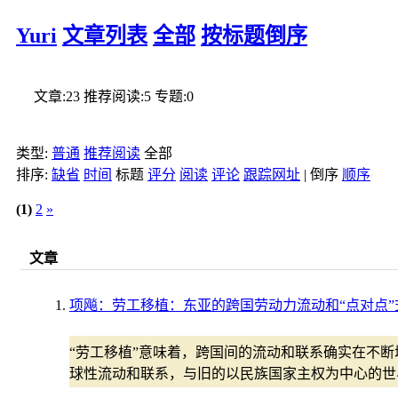
Yuri
文章列表
全部
按标题倒序
文章:
23
推荐阅读:
5
专题:
0
类型:
普通
推荐阅读
全部
排序:
缺省
时间
标题
评分
阅读
评论
跟踪网址
|
倒序
顺序
(1)
2
»
文章
项飚：劳工移植：东亚的跨国劳动力流动和“点对点”
“劳工移植”意味着，跨国间的流动和联系确实在不
球性流动和联系，与旧的以民族国家主权为中心的世