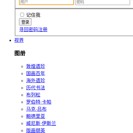
记住我
寻回密码
注册
视界
图册
敦煌遗珍
国画百年
海外遗珍
历代书法
布列松
罗伯特·卡帕
马克·吕布
鲍德里亚
威尼斯·伊斯兰
版画撷英