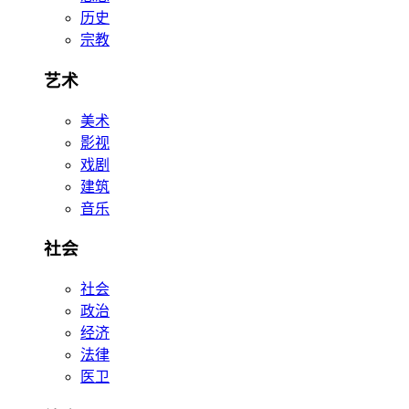
历史
宗教
艺术
美术
影视
戏剧
建筑
音乐
社会
社会
政治
经济
法律
医卫