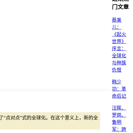
门文章
蔡美
儿：
《起火
世界》
序言：
全球化
与种族
仇恨
韩少
功：革
命后记
汪晖、
罗岗、
了“点对点”式的全球化。在这个意义上，新的全
鲁明
军：跨