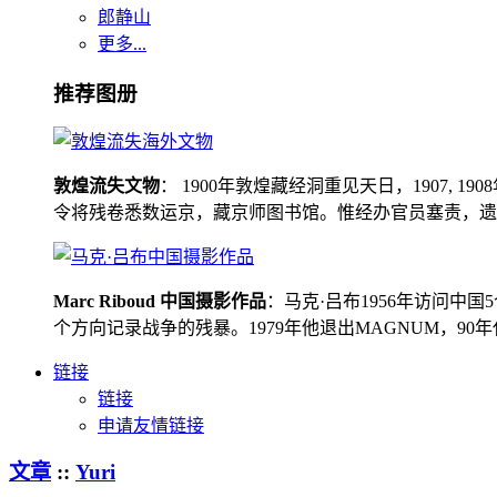
郎静山
更多...
推荐图册
敦煌流失文物
： 1900年敦煌藏经洞重见天日，1907
令将残卷悉数运京，藏京师图书馆。惟经办官员塞责，遗书留在
Marc Riboud 中国摄影作品
：马克·吕布1956年访问
个方向记录战争的残暴。1979年他退出MAGNUM，9
链接
链接
申请友情链接
文章
::
Yuri