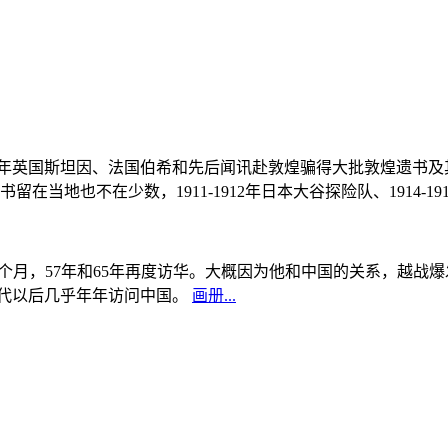
, 1908年英国斯坦因、法国伯希和先后闻讯赴敦煌骗得大批敦煌遗
当地也不在少数，1911-1912年日本大谷探险队、1914-1
中国5个月，57年和65年再度访华。大概因为他和中国的关系，越
0年代以后几乎年年访问中国。
画册...