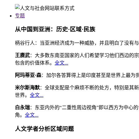
专题
从中国到亚洲：历史·区域·民族
柄谷行人：当亚洲经济成为一种威胁，并且明白了没有与
王赓武
：大多数东南亚国家的人们希望学习他们西边的宗
包含的价值体系。
全文...
阿玛蒂亚·森
：加尔各答算得上是印度甚至是世界上最为
米尔斯海默
：全球支配是个麻烦不断的处方，特别是其新
世界。
全文...
白永瑞
：东亚内外的“二重性周边视角”即以西方为中心
角。
全文...
人文学者分析区域问题