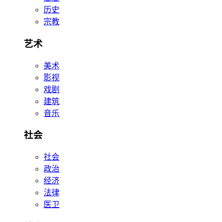
历史
宗教
艺术
美术
影视
戏剧
建筑
音乐
社会
社会
政治
经济
法律
医卫