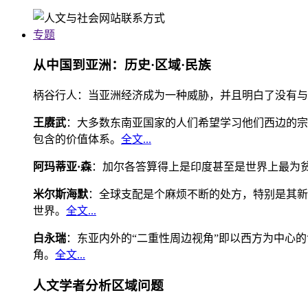
专题
从中国到亚洲：历史·区域·民族
柄谷行人：当亚洲经济成为一种威胁，并且明白了没有与
王赓武
：大多数东南亚国家的人们希望学习他们西边的宗
包含的价值体系。
全文...
阿玛蒂亚·森
：加尔各答算得上是印度甚至是世界上最为
米尔斯海默
：全球支配是个麻烦不断的处方，特别是其新
世界。
全文...
白永瑞
：东亚内外的“二重性周边视角”即以西方为中心
角。
全文...
人文学者分析区域问题