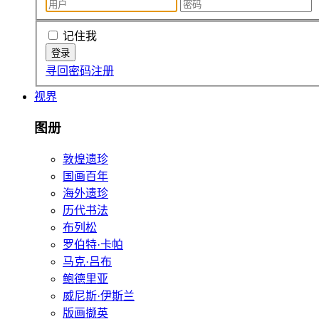
记住我
寻回密码
注册
视界
图册
敦煌遗珍
国画百年
海外遗珍
历代书法
布列松
罗伯特·卡帕
马克·吕布
鲍德里亚
威尼斯·伊斯兰
版画撷英