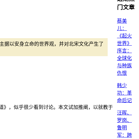
门文章
蔡美
儿：
《起火
世界》
地主据以安身立命的世界观，并对北宋文化产生了
序言：
全球化
与种族
仇恨
韩少
功：革
命后记
道》，似乎很少看到讨论。本文试加推阐，以就教于
汪晖、
罗岗、
鲁明
军：跨