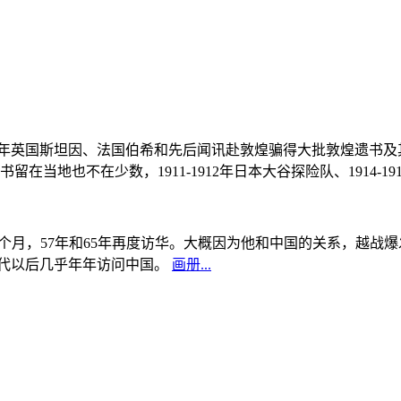
, 1908年英国斯坦因、法国伯希和先后闻讯赴敦煌骗得大批敦煌遗
当地也不在少数，1911-1912年日本大谷探险队、1914-1
中国5个月，57年和65年再度访华。大概因为他和中国的关系，越
0年代以后几乎年年访问中国。
画册...