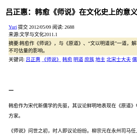
吕正惠：韩愈《师说》在文化史上的意
Yuri
提交
2012/05/09
阅读:
2688
来源:
文学与文化2011.1
摘要:
韩愈作《师说》，与《原道》、“文以明道说”一道，
不可估量的影响。
关键词:
吕正惠
《师说》
韩愈
明道
庶族
地主
北宋士大夫
儒
一
韩愈作为宋代新儒学的先驱，其议论鲜明地表现在《原道》
方家。
《师说》问世之初，时人即议论纷纷。柳宗元在永州司马任