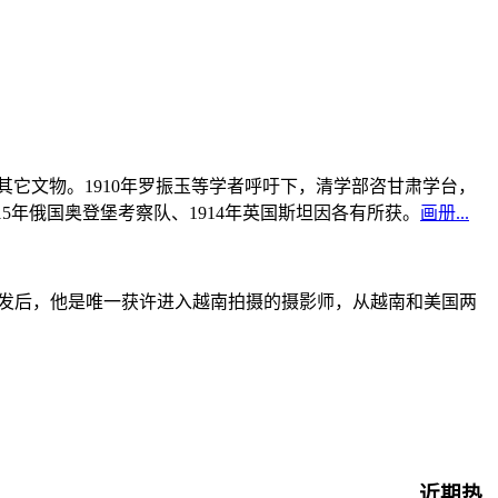
书及其它文物。1910年罗振玉等学者呼吁下，清学部咨甘肃学台，
915年俄国奥登堡考察队、1914年英国斯坦因各有所获。
画册...
战爆发后，他是唯一获许进入越南拍摄的摄影师，从越南和美国两
近期热