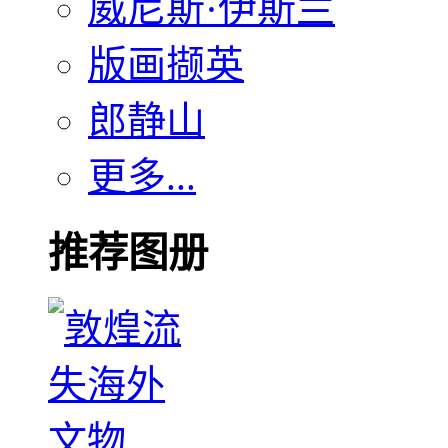
威尼斯·伊斯兰
版画撷英
郎静山
更多...
推荐图册