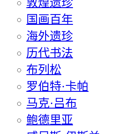
敦煌遗珍
国画百年
海外遗珍
历代书法
布列松
罗伯特·卡帕
马克·吕布
鲍德里亚