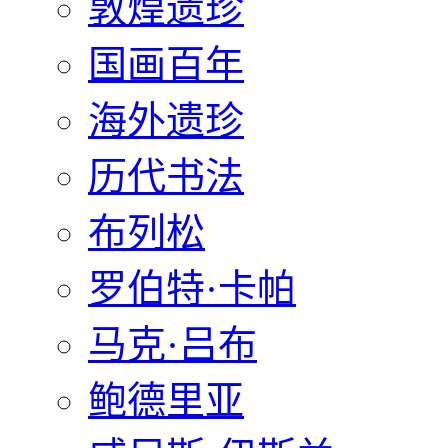
敦煌遗珍
国画百年
海外遗珍
历代书法
布列松
罗伯特·卡帕
马克·吕布
鲍德里亚