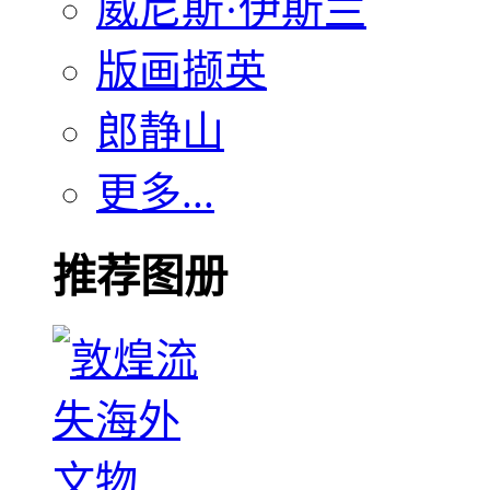
威尼斯·伊斯兰
版画撷英
郎静山
更多...
推荐图册