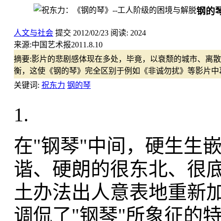
钢的
人文与社会
提交
2012/02/23
阅读:
2024
来源:
中国艺术报2011.8.10
摘要:
影片的悲剧感体现在多处，毕竟，以衰颓的城市、离散
衡，这使《钢的琴》完全区别于例如《非诚勿扰》等影片中
关键词:
祝东力
钢的琴
1.
在"钢琴"中间，硬生生嵌
谐、硬朗的很东北、很底
土办法出人意表地重新
调侃了"钢琴"所象征的