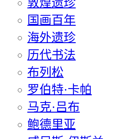
敦煌遗珍
国画百年
海外遗珍
历代书法
布列松
罗伯特·卡帕
马克·吕布
鲍德里亚