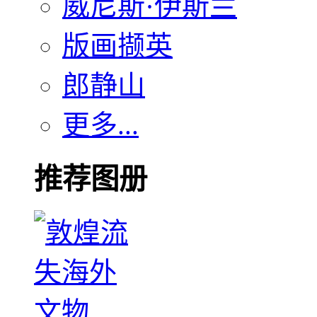
威尼斯·伊斯兰
版画撷英
郎静山
更多...
推荐图册