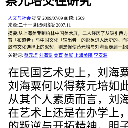
蔡元培交往研究
人文与社会
提交
2009/07/09
阅读:
1569
来源:
二十一世纪网络版 2007.11
摘要:
从上海美专到柏林中国美术展，二人经历了从吸引西方
育「布道者」与中国文化「输出者」的形象进入历史的。而
致与文化选择上的默契，则是促使蔡元培与刘海粟走到一起
关键词:
蔡元培
刘海粟
美育
美展
上海美院
李安源
在民国艺术史上，刘海
刘海粟何以得蔡元培如
从其个人素质而言，刘
在艺术上还是在办学上
的叛逆与开拓精神，胆